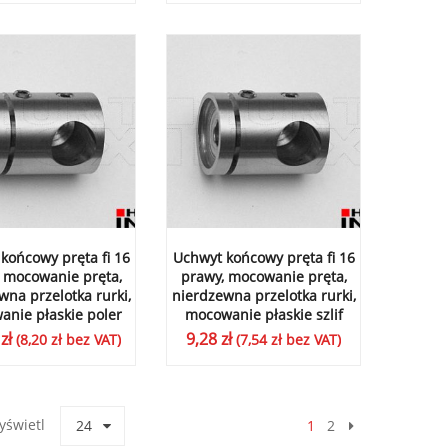
końcowy pręta fi 16
Uchwyt końcowy pręta fi 16
 mocowanie pręta,
prawy, mocowanie pręta,
wna przelotka rurki,
nierdzewna przelotka rurki,
nie płaskie poler
mocowanie płaskie szlif
9
zł
9,28
zł
(
8,20
zł
bez VAT)
(
7,54
zł
bez VAT)
yświetl
24
1
2