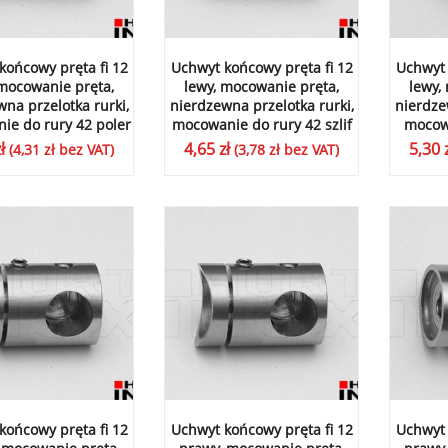
końcowy pręta fi 12
Uchwyt końcowy pręta fi 12
Uchwyt 
 mocowanie pręta,
lewy, mocowanie pręta,
lewy,
na przelotka rurki,
nierdzewna przelotka rurki,
nierdze
ie do rury 42 poler
mocowanie do rury 42 szlif
mocowa
ł
4,65
zł
5,30
(
4,31
zł
bez VAT)
(
3,78
zł
bez VAT)
końcowy pręta fi 12
Uchwyt końcowy pręta fi 12
Uchwyt 