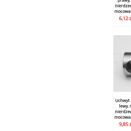
prawy,
nierdzew
mocowan
6,12
z
Uchwyt 
lewy,
nierdzew
mocowan
9,85
z