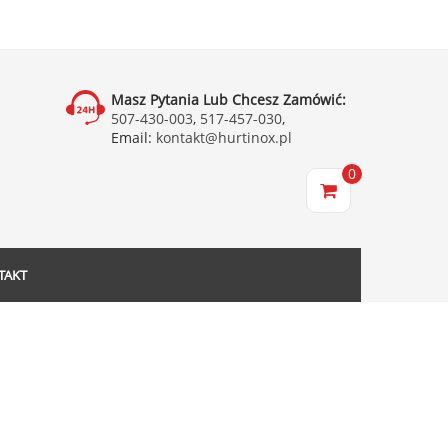
Masz Pytania Lub Chcesz Zamówić:
507-430-003
,
517-457-030
,
Email:
kontakt@hurtinox.pl
0
TAKT