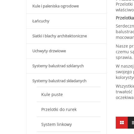
Przelotk
Kule i paleniska ogrodowe
właściwo
Przelotk
Łańcuchy
Serdeczn
balustrad
Siatki i blachy architektoniczne
mocowani
Nasze pr
Uchwyty drzwiowe
czemu są
sprawia,
Systemy balustrad szklanych
W naszej
swojego 
koloryst
Systemy balustrad składanych
Wszystki
trwałość
Kule puste
oczekiwa
Przelotki do rurek
System linkowy