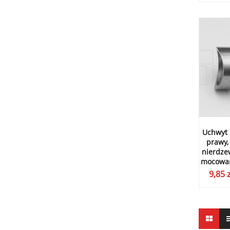
Uchwyt 
prawy,
nierdzew
mocowan
9,85
z