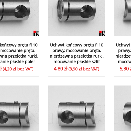
końcowy pręta fi 10
Uchwyt końcowy pręta fi 10
Uchwyt 
 mocowanie pręta,
prawy, mocowanie pręta,
prawy,
na przelotka rurki,
nierdzewna przelotka rurki,
nierdze
nie płaskie poler
mocowanie płaskie szlif
mocowa
ł
4,80
zł
5,30
(
4,20
zł
bez VAT)
(
3,90
zł
bez VAT)