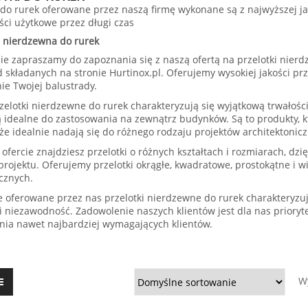
i do rurek oferowane przez naszą firmę wykonane są z najwyższej j
ści użytkowe przez długi czas
a nierdzewna do rurek
ie zapraszamy do zapoznania się z naszą ofertą na przelotki nierd
 składanych na stronie Hurtinox.pl. Oferujemy wysokiej jakości prz
e Twojej balustrady.
zelotki nierdzewne do rurek charakteryzują się wyjątkową trwałośc
 idealne do zastosowania na zewnątrz budynków. Są to produkty, któ
 że idealnie nadają się do różnego rodzaju projektów architektonic
 ofercie znajdziesz przelotki o różnych kształtach i rozmiarach, d
projektu. Oferujemy przelotki okrągłe, kwadratowe, prostokątne i w
ycznych.
e oferowane przez nas przelotki nierdzewne do rurek charakteryzuj
 i niezawodność. Zadowolenie naszych klientów jest dla nas prioryt
nia nawet najbardziej wymagających klientów.
W