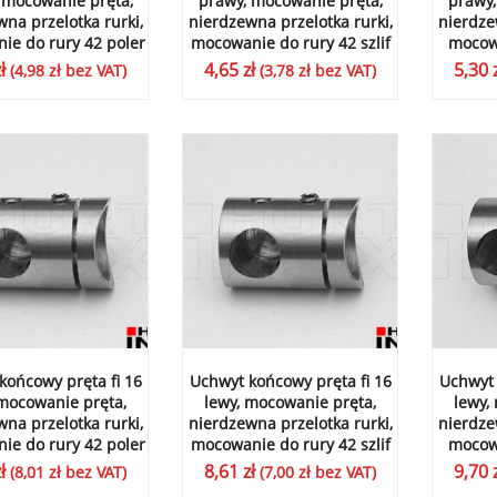
 mocowanie pręta,
prawy, mocowanie pręta,
prawy,
na przelotka rurki,
nierdzewna przelotka rurki,
nierdze
ie do rury 42 poler
mocowanie do rury 42 szlif
mocowa
ł
4,65
zł
5,30
(
4,98
zł
bez VAT)
(
3,78
zł
bez VAT)
końcowy pręta fi 16
Uchwyt końcowy pręta fi 16
Uchwyt 
 mocowanie pręta,
lewy, mocowanie pręta,
lewy,
na przelotka rurki,
nierdzewna przelotka rurki,
nierdze
ie do rury 42 poler
mocowanie do rury 42 szlif
mocowa
ł
8,61
zł
9,70
(
8,01
zł
bez VAT)
(
7,00
zł
bez VAT)