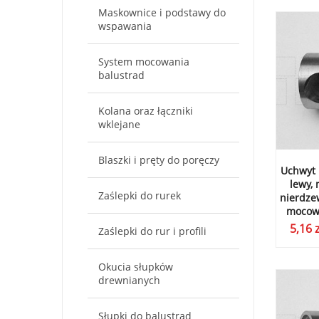
Maskownice i podstawy do
wspawania
System mocowania
balustrad
Kolana oraz łączniki
wklejane
Blaszki i pręty do poręczy
Uchwyt 
lewy,
Zaślepki do rurek
nierdzew
mocowa
5,16
z
Zaślepki do rur i profili
Okucia słupków
drewnianych
Słupki do balustrad