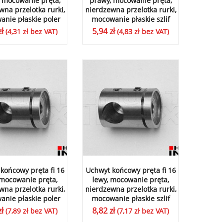
 mocowanie pręta,
prawy, mocowanie pręta,
wna przelotka rurki,
nierdzewna przelotka rurki,
nie płaskie poler
mocowanie płaskie szlif
zł
5,94
zł
(
4,31
zł
bez VAT)
(
4,83
zł
bez VAT)
końcowy pręta fi 16
Uchwyt końcowy pręta fi 16
 mocowanie pręta,
lewy, mocowanie pręta,
wna przelotka rurki,
nierdzewna przelotka rurki,
nie płaskie poler
mocowanie płaskie szlif
zł
8,82
zł
(
7,89
zł
bez VAT)
(
7,17
zł
bez VAT)