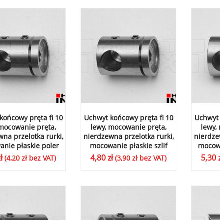
końcowy pręta fi 10
Uchwyt końcowy pręta fi 10
Uchwyt 
 mocowanie pręta,
lewy, mocowanie pręta,
lewy,
na przelotka rurki,
nierdzewna przelotka rurki,
nierdze
nie płaskie poler
mocowanie płaskie szlif
mocowa
ł
4,80
zł
5,30
(
4,20
zł
bez VAT)
(
3,90
zł
bez VAT)