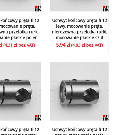
końcowy pręta fi 12
Uchwyt końcowy pręta fi 12
 mocowanie pręta,
lewy, mocowanie pręta,
wna przelotka rurki,
nierdzewna przelotka rurki,
nie płaskie poler
mocowanie płaskie szlif
zł
5,94
zł
(
4,31
zł
bez VAT)
(
4,83
zł
bez VAT)
końcowy pręta fi 12
Uchwyt końcowy pręta fi 12