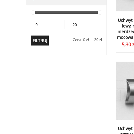
Uchwyt 
lewy,
nierdzew
mocowan
Cena:
0 zł
—
20 zł
FILTRUJ
5,30
z
Uchwyt 