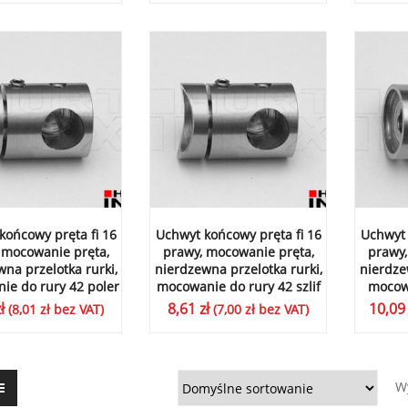
końcowy pręta fi 16
Uchwyt końcowy pręta fi 16
Uchwyt 
 mocowanie pręta,
prawy, mocowanie pręta,
prawy,
na przelotka rurki,
nierdzewna przelotka rurki,
nierdze
ie do rury 42 poler
mocowanie do rury 42 szlif
mocowa
ł
8,61
zł
10,0
(
8,01
zł
bez VAT)
(
7,00
zł
bez VAT)
W