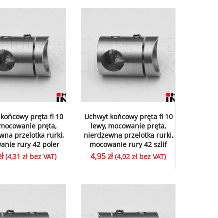
końcowy pręta fi 10
Uchwyt końcowy pręta fi 10
 mocowanie pręta,
lewy, mocowanie pręta,
wna przelotka rurki,
nierdzewna przelotka rurki,
nie rury 42 poler
mocowanie rury 42 szlif
zł
4,95
zł
(
4,31
zł
bez VAT)
(
4,02
zł
bez VAT)