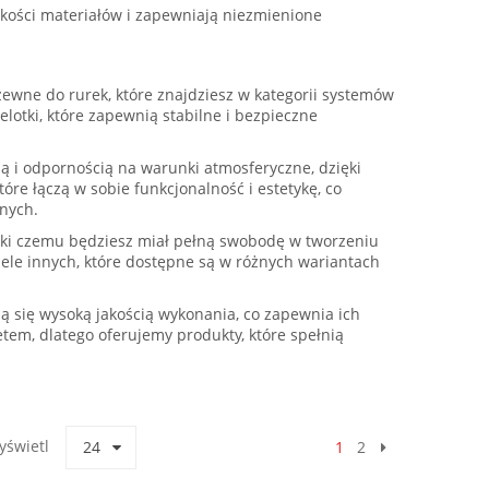
akości materiałów i zapewniają niezmienione
zewne do rurek, które znajdziesz w kategorii systemów
elotki, które zapewnią stabilne i bezpieczne
ią i odpornością na warunki atmosferyczne, dzięki
re łączą w sobie funkcjonalność i estetykę, co
znych.
zięki czemu będziesz miał pełną swobodę w tworzeniu
iele innych, które dostępne są w różnych wariantach
ą się wysoką jakością wykonania, co zapewnia ich
etem, dlatego oferujemy produkty, które spełnią
yświetl
24
1
2