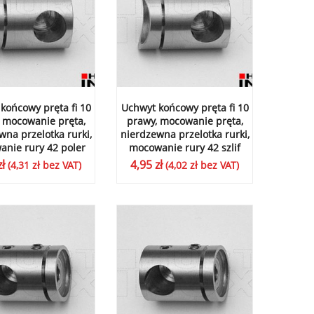
końcowy pręta fi 10
Uchwyt końcowy pręta fi 10
 mocowanie pręta,
prawy, mocowanie pręta,
wna przelotka rurki,
nierdzewna przelotka rurki,
nie rury 42 poler
mocowanie rury 42 szlif
zł
4,95
zł
(
4,31
zł
bez VAT)
(
4,02
zł
bez VAT)