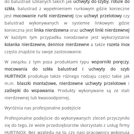
do balustrad szklanych takich jak
uchwyty do szyby
,
rotule do
szkła
, balustrad z wypełnieniem rurkowym gdzie konieczne
jest
mocowanie rurki nierdzewnej
tzw
uchwyt przelotowy
czy
balustrad wykonywanych w systemie linkowym gdzie
konieczna jest
linka nierdzewna
oraz
uchwyt linki nierdzewnej
W każdym tym przypadku nieodzowne jest wykorzystanie
kolanka nierdzewne,
dennice nierdzewne
a także
rozeta inox
często znajdzie tu swoje zastosowanie.
W związku z tym poza produktami typu
wsporniki poręczy
,
mocowania do szkła balustrad i uchwyty do szyb
HURTINOX
produkuje także różnego rodzaju części takie jak
m.in.
blaszki montażowe,
nierdzewne uchwyty przelotowe
i
zaślepki do wspawania
. Produkty wykonywane są ze stali
nierdzewnej lub kwasoodpornej.
Wyróżnia nas profesjonalne podejście
Profesjonalne podejście do wykonywanych zleceń przyczyniło
się do tego, że wiele przedsiębiorstw skorzystało z usług firmy
HURTINOX. Bez względu na to, czy nasi pracownicy wykonują