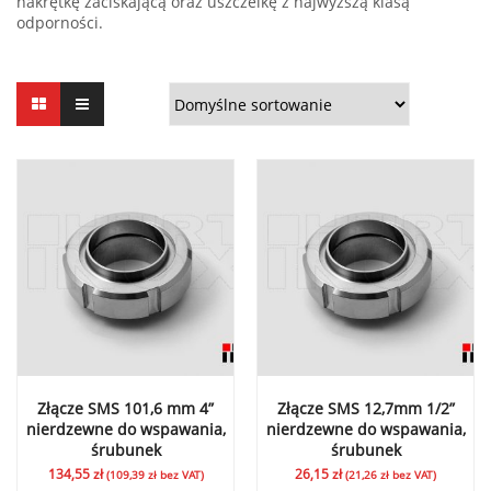
nakrętkę zaciskającą oraz uszczelkę z najwyższą klasą
odporności.
Złącze SMS 101,6 mm 4”
Złącze SMS 12,7mm 1/2”
nierdzewne do wspawania,
nierdzewne do wspawania,
śrubunek
śrubunek
134,55
zł
26,15
zł
(
109,39
zł
bez VAT)
(
21,26
zł
bez VAT)