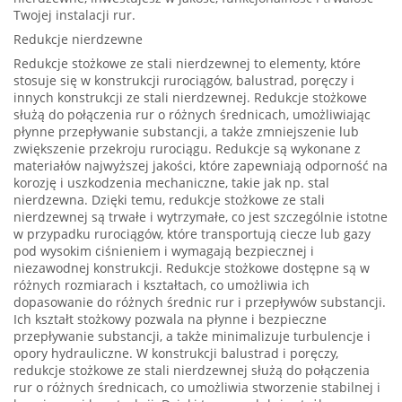
Twojej instalacji rur.
Redukcje nierdzewne
Redukcje stożkowe ze stali nierdzewnej to elementy, które
stosuje się w konstrukcji rurociągów, balustrad, poręczy i
innych konstrukcji ze stali nierdzewnej. Redukcje stożkowe
służą do połączenia rur o różnych średnicach, umożliwiając
płynne przepływanie substancji, a także zmniejszenie lub
zwiększenie przekroju rurociągu. Redukcje są wykonane z
materiałów najwyższej jakości, które zapewniają odporność na
korozję i uszkodzenia mechaniczne, takie jak np. stal
nierdzewna. Dzięki temu, redukcje stożkowe ze stali
nierdzewnej są trwałe i wytrzymałe, co jest szczególnie istotne
w przypadku rurociągów, które transportują ciecze lub gazy
pod wysokim ciśnieniem i wymagają bezpiecznej i
niezawodnej konstrukcji. Redukcje stożkowe dostępne są w
różnych rozmiarach i kształtach, co umożliwia ich
dopasowanie do różnych średnic rur i przepływów substancji.
Ich kształt stożkowy pozwala na płynne i bezpieczne
przepływanie substancji, a także minimalizuje turbulencje i
opory hydrauliczne. W konstrukcji balustrad i poręczy,
redukcje stożkowe ze stali nierdzewnej służą do połączenia
rur o różnych średnicach, co umożliwia stworzenie stabilnej i