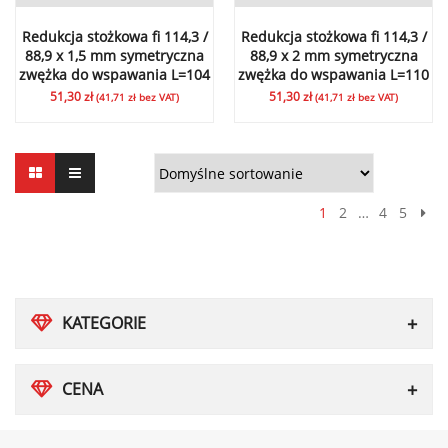
Redukcja stożkowa fi 114,3 /
Redukcja stożkowa fi 114,3 /
88,9 x 1,5 mm symetryczna
88,9 x 2 mm symetryczna
zwężka do wspawania L=104
zwężka do wspawania L=110
51,30
zł
51,30
zł
(
41,71
zł
bez VAT)
(
41,71
zł
bez VAT)
1
2
…
4
5
KATEGORIE
CENA