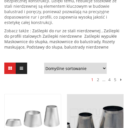
bezpiecznej konstrukcji. Dzięki temu, redukcje stożkowe ze
stali nierdzewnej są elementem kluczowym w budowie
balustrad i poręczy, ponieważ pozwalają na precyzyjne
dopasowanie rur i profili, co zapewnia wysoką jakość i
estetykę całej konstrukcji.
Zobacz także :
Zaślepki do rur ze stali nierdzewnej
,
Zaślepki
do profili stalowych
Zaślepki nierdzewne
Zaślepki wypukłe
Maskownice do słupka
,
maskownice do balustrady
,
Rozety
maskujące
,
Podstawy do słupa
,
balustrady nierdzewne
1
2
…
4
5