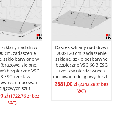
 szklany nad drzwi
Daszek szklany nad drzwi
Daszek
0 cm, zadaszenie
200×120 cm, zadaszenie
150×1
e, szkło barwione w
szklane, szkło bezbarwne
szklan
(brązowe, zielone,
bezpieczne VSG 66.3 ESG
bezpi
owe) bezpieczne VSG
+zestaw nierdzewnych
+zes
.3 ESG +zestaw
mocowań odciągowych szlif
mocowa
zewnych mocowań
2881,00
zł
2115,
(
2342,28
zł
bez
ciągowych szlif
VAT)
00
zł
(
1722,76
zł
bez
VAT)