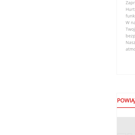
Zapr
Hurt
funk
W na
Twoj
bezp
Nasz
atmo
POWIĄ