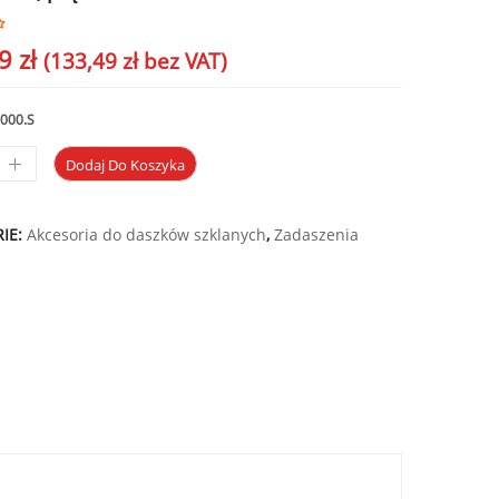
19
zł
(
133,49
zł
bez VAT)
000.S
Dodaj Do Koszyka
IE:
Akcesoria do daszków szklanych
,
Zadaszenia