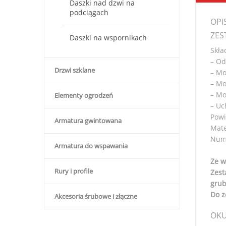
Daszki nad dzwi na
podciągach
OPI
ZES
Daszki na wspornikach
Skła
– Od
Drzwi szklane
– Mo
– Mo
– Mo
Elementy ogrodzeń
– Uc
Powi
Armatura gwintowana
Mate
Nume
Armatura do wspawania
Ze w
Rury i profile
Zest
grub
Do z
Akcesoria śrubowe i złączne
OKU