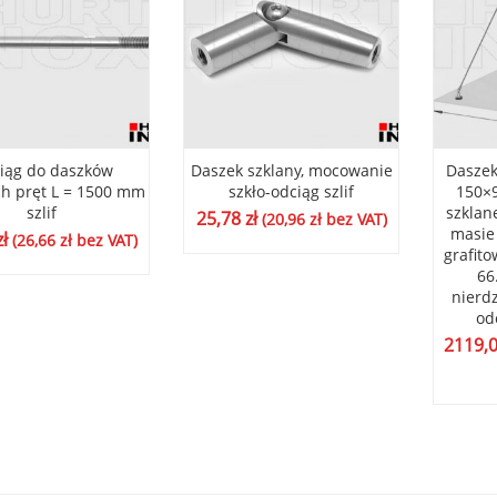
iąg do daszków
Daszek szklany, mocowanie
Daszek
ch pręt L = 1500 mm
szkło-odciąg szlif
150×9
szlif
szklan
25,78
zł
(
20,96
zł
bez VAT)
masie 
zł
(
26,66
zł
bez VAT)
grafit
66
nierd
od
2119,