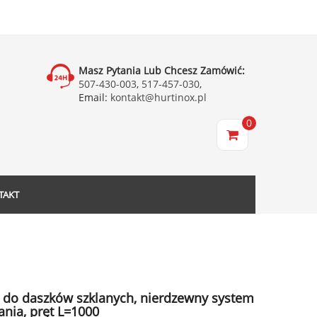
Masz Pytania Lub Chcesz Zamówić:
507-430-003
,
517-457-030
,
Email:
kontakt@hurtinox.pl
0
TAKT
 do daszków szklanych, nierdzewny system
ania, pręt L=1000