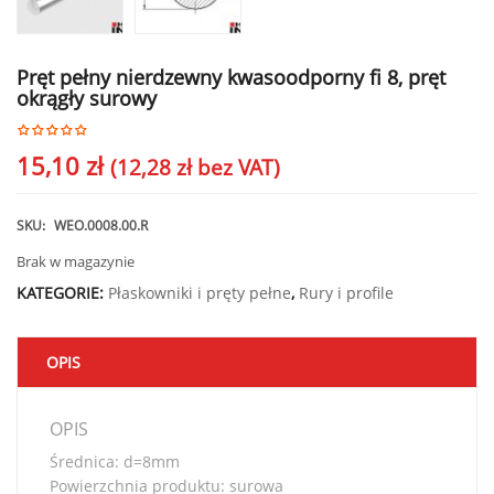
Pręt pełny nierdzewny kwasoodporny fi 8, pręt
okrągły surowy
15,10
zł
(
12,28
zł
bez VAT)
SKU:
WEO.0008.00.R
Brak w magazynie
KATEGORIE:
Płaskowniki i pręty pełne
,
Rury i profile
OPIS
OPIS
Średnica: d=8mm
Powierzchnia produktu: surowa