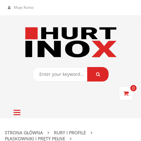
Moje Konto
0
Toggle
navigation
STRONA GŁÓWNA
RURY I PROFILE
PŁASKOWNIKI I PRĘTY PEŁNE