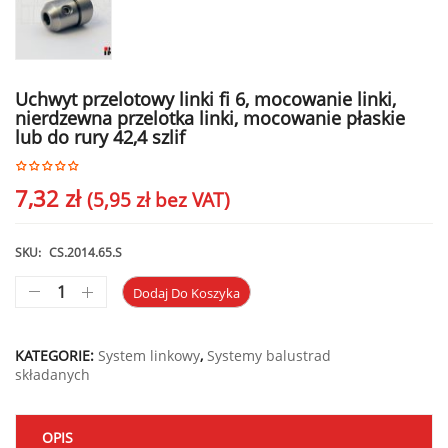
Uchwyt przelotowy linki fi 6, mocowanie linki,
nierdzewna przelotka linki, mocowanie płaskie
lub do rury 42,4 szlif
7,32
zł
(
5,95
zł
bez VAT)
SKU:
CS.2014.65.S
Dodaj Do Koszyka
KATEGORIE:
System linkowy
,
Systemy balustrad
składanych
OPIS