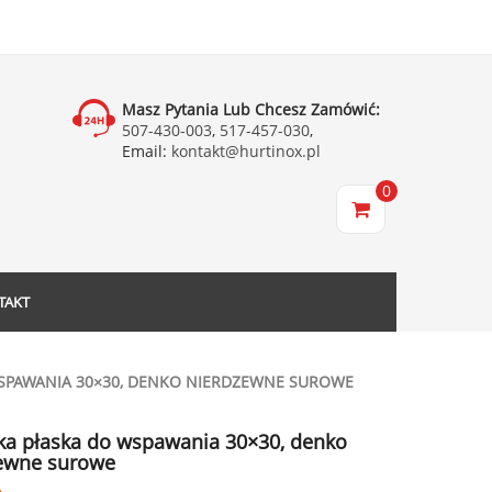
Masz Pytania Lub Chcesz Zamówić:
507-430-003
,
517-457-030
,
Email:
kontakt@hurtinox.pl
0
TAKT
WSPAWANIA 30×30, DENKO NIERDZEWNE SUROWE
ka płaska do wspawania 30×30, denko
ewne surowe