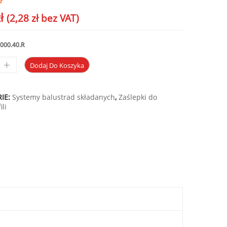
ł
(
2,28
zł
bez VAT)
000.40.R
Dodaj Do Koszyka
IE:
Systemy balustrad składanych
,
Zaślepki do
ili