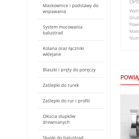
OPI
Maskownice i podstawy do
Wymi
wspawania
Gru
Powi
System mocowania
Mate
balustrad
Nume
Kolana oraz łączniki
wklejane
Blaszki i pręty do poręczy
POWIĄ
Zaślepki do rurek
Zaślepki do rur i profili
Okucia słupków
drewnianych
Słupki do balustrad