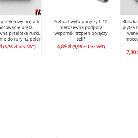
przelotowy pręta fi
Pręt uchwytu poręczy fi 12,
Blaszka
mocowanie pręta,
nierdzewna podpora
płytka
wna przelotka rurki,
wspornik, trzpień poręczy
wani
ie do rury 42 poler
szlif
mocow
zł
4,89
zł
(
5,76
zł
bez VAT)
(
3,98
zł
bez VAT)
7,30