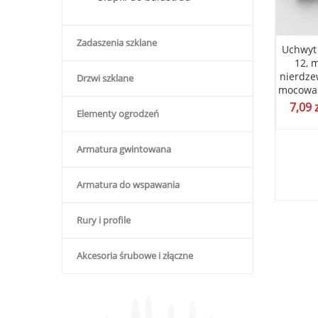
Zadaszenia szklane
 narożna pochwytu,
Blaszka narożna pochwytu,
Uchwyt 
montażowa poręczy,
płytka montażowa poręczy,
12, 
nka nierdzewna,
wanienka nierdzewna,
nierdze
Drzwi szklane
nie płaskie poler
mocowanie do rury fi 42
mocowan
poler
ł
7,09
(
5,93
zł
bez VAT)
Elementy ogrodzeń
7,30
zł
(
5,93
zł
bez VAT)
Armatura gwintowana
Armatura do wspawania
Rury i profile
Akcesoria śrubowe i złączne