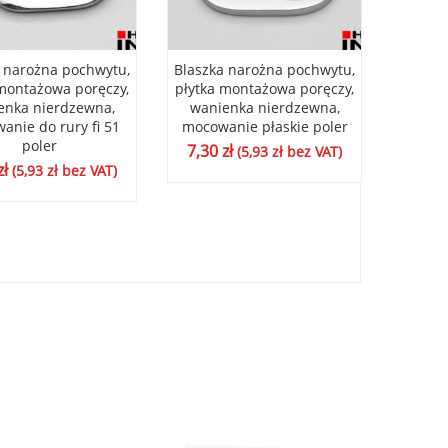
 narożna pochwytu,
Blaszka narożna pochwytu,
Blaszk
 montażowa poręczy,
płytka montażowa poręczy,
płytka
enka nierdzewna,
wanienka nierdzewna,
wani
anie do rury fi 51
mocowanie płaskie poler
mocow
poler
7,30
zł
(
5,93
zł
bez VAT)
zł
7,30
(
5,93
zł
bez VAT)