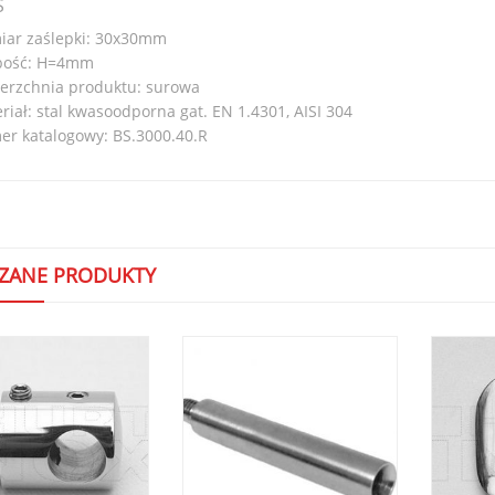
S
ar zaślepki: 30x30mm
bość: H=4mm
erzchnia produktu: surowa
riał: stal kwasoodporna gat. EN 1.4301, AISI 304
r katalogowy: BS.3000.40.R
ZANE PRODUKTY