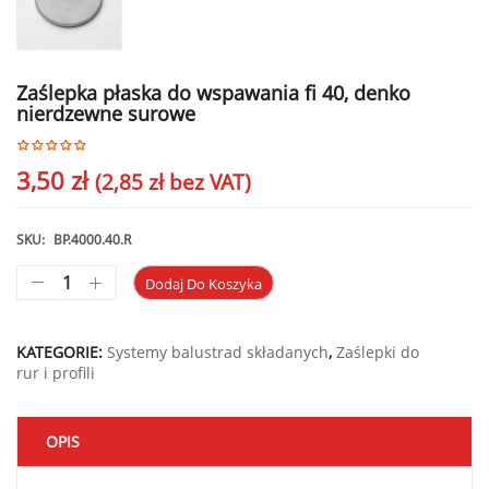
Zaślepka płaska do wspawania fi 40, denko
nierdzewne surowe
3,50
zł
(
2,85
zł
bez VAT)
SKU:
BP.4000.40.R
Dodaj Do Koszyka
KATEGORIE:
Systemy balustrad składanych
,
Zaślepki do
rur i profili
OPIS