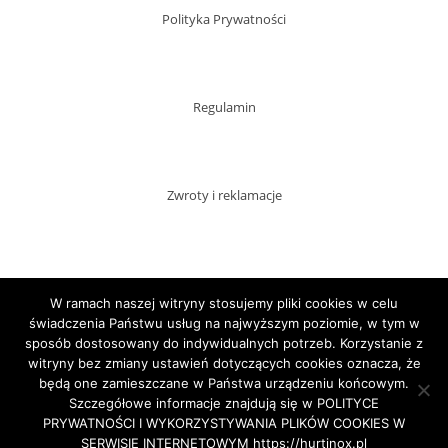
Polityka Prywatności
Regulamin
Zwroty i reklamacje
Dostawy
W ramach naszej witryny stosujemy pliki cookies w celu
świadczenia Państwu usług na najwyższym poziomie, w tym w
sposób dostosowany do indywidualnych potrzeb. Korzystanie z
witryny bez zmiany ustawień dotyczących cookies oznacza, że
Płatności
będą one zamieszczane w Państwa urządzeniu końcowym.
Szczegółowe informacje znajdują się w POLITYCE
PRYWATNOŚCI I WYKORZYSTYWANIA PLIKÓW COOKIES W
SERWISIE INTERNETOWYM https://hurtinox.pl