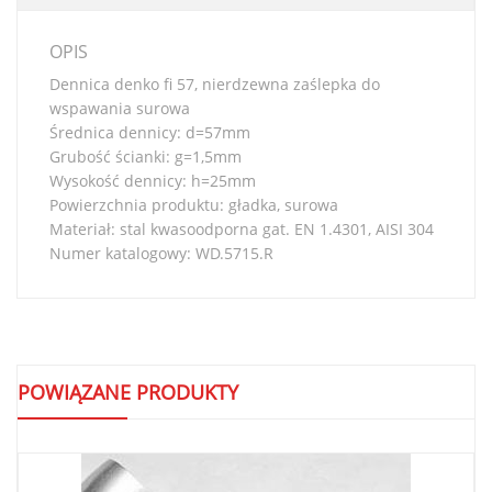
OPIS
Dennica denko fi 57, nierdzewna zaślepka do
wspawania surowa
Średnica dennicy: d=57mm
Grubość ścianki: g=1,5mm
Wysokość dennicy: h=25mm
Powierzchnia produktu: gładka, surowa
Materiał: stal kwasoodporna gat. EN 1.4301, AISI 304
Numer katalogowy: WD.5715.R
POWIĄZANE PRODUKTY