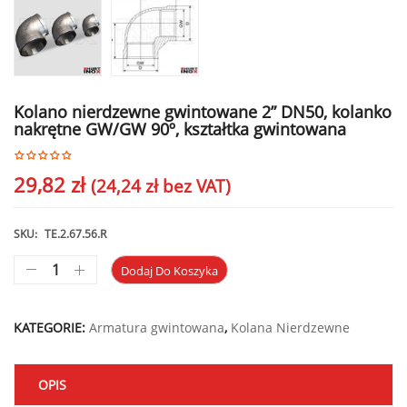
Kolano nierdzewne gwintowane 2” DN50, kolanko
nakrętne GW/GW 90º, kształtka gwintowana
29,82
zł
(
24,24
zł
bez VAT)
SKU:
TE.2.67.56.R
Dodaj Do Koszyka
KATEGORIE:
Armatura gwintowana
,
Kolana Nierdzewne
OPIS