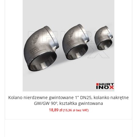
Kolano nierdzewne gwintowane 1” DN25, kolanko nakrętne
GW/GW 90º, kształtka gwintowana
18,89
zł
(
15,36
zł
bez VAT)