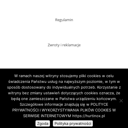
Regulamin
Zwroty i reklamacje
Dostawy
W ramach naszej witryny stosujemy pliki cookies w celu
świadczenia Państwu usług na najwyższym poziomie, w tym w
sposób dostosowany do indywidualnych potrzeb. Korzystanie z
witryny bez zmiany ustawień dotyczących cookies oznacza, że
Płatności
będą one zamieszczane w Państwa urządzeniu końcowym.
Szczegółowe informacje znajdują się w POLITYCE
PRYWATNOŚCI I WYKORZYSTYWANIA PLIKÓW COOKIES W
SERWISIE INTERNETOWYM https://hurtinox.pl
Copyright HURTINOX.PL 2020
Zgoda
Polityka prywatności