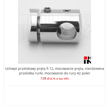
Uchwyt przelotowy pręta fi 12, mocowanie pręta, nierdzewna
przelotka rurki, mocowanie do rury 42 poler
7,09
zł
(
5,76
zł
bez VAT)