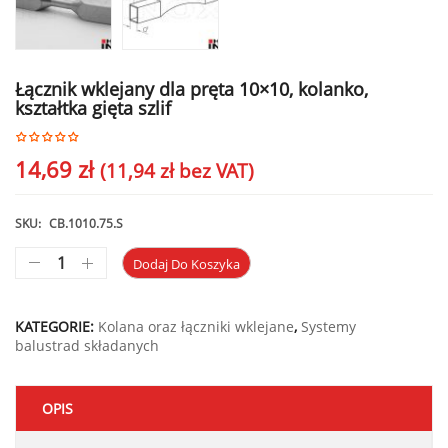
Łącznik wklejany dla pręta 10×10, kolanko,
kształtka gięta szlif
14,69
zł
(
11,94
zł
bez VAT)
SKU:
CB.1010.75.S
Dodaj Do Koszyka
KATEGORIE:
Kolana oraz łączniki wklejane
,
Systemy
balustrad składanych
OPIS