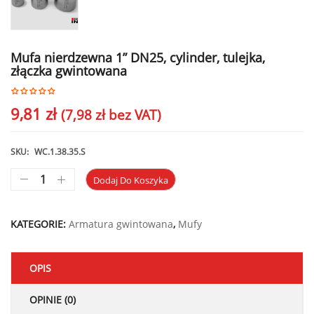
Mufa nierdzewna 1” DN25, cylinder, tulejka,
złączka gwintowana
9,81
zł
(
7,98
zł
bez VAT)
SKU:
WC.1.38.35.S
Dodaj Do Koszyka
KATEGORIE:
Armatura gwintowana
,
Mufy
OPIS
OPINIE (0)