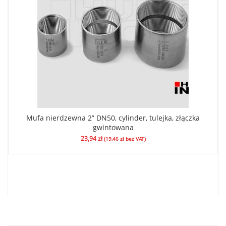
Mufa nierdzewna 2” DN50, cylinder, tulejka, złączka
gwintowana
23,94
zł
(
19,46
zł
bez VAT)