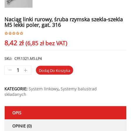
Naciąg linki rurowy, śruba rzymska szekla-szekla
M5 lekki poler, gat. 316
8,42
zł
(
6,85
zł
bez VAT)
SKU:
CFF.1321.M5.LP4
Dodaj Do Koszyka
KATEGORIE:
System linkowy
,
Systemy balustrad
składanych
OPIS
OPINIE (0)