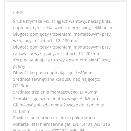
OPIS
Śruba rzymska M5, ściągacz wantowy, naciąg linki,
napinacz, typ szekla-szekla, nierdzewny, lekki poler
Długość pomiędzy trzpieniami montażowymi przy
wkręconych śrubach: L2=130mm
Długość pomiędzy trzpieniami montażowymi przy
całkowicie wykręconych śrubach: L1=205mm
Korpus napinający rurowy z gwintem: M=M5 lewy +
prawy
Długość korpusu napinającego: L=80mm
Średnica zewnętrzna korpusu napinającego:
D2=8mm
Średnica trzpienia montażowego: D1=5mm
Szerokość gniazda montażowego: A=6,5mm
Głębokość gniazda montażowego do trzpienia:
B=13mm
Powierzchnia produktu: lekko polerowana
Materiał: stal nierdzewna gat. EN 1.4401, AISI 316
Numer katalogowy: CFF.1321.M5.LP4