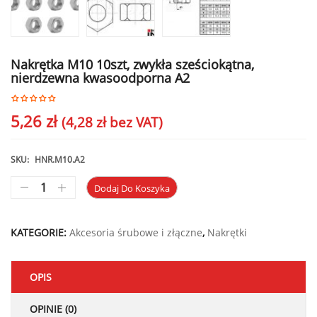
Nakrętka M10 10szt, zwykła sześciokątna,
nierdzewna kwasoodporna A2
5,26
zł
(
4,28
zł
bez VAT)
SKU:
HNR.M10.A2
Dodaj Do Koszyka
KATEGORIE:
Akcesoria śrubowe i złączne
,
Nakrętki
OPIS
OPINIE (0)