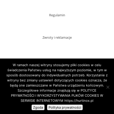
Regulamin
Zwroty i reklamacje
Dostawy
W ramach naszej witryny stosujemy pliki cookies w celu
świadczenia Państwu usług na najwyższym poziomie, w tym w
sposób dostosowany do indywidualnych potrzeb. Korzystanie z
witryny bez zmiany ustawień dotyczących cookies oznacza, że
Płatności
będą one zamieszczane w Państwa urządzeniu końcowym.
Szczegółowe informacje znajdują się w POLITYCE
PRYWATNOŚCI I WYKORZYSTYWANIA PLIKÓW COOKIES W
SERWISIE INTERNETOWYM https://hurtinox.pl
Copyright HURTINOX.PL 2020
Zgoda
Polityka prywatności