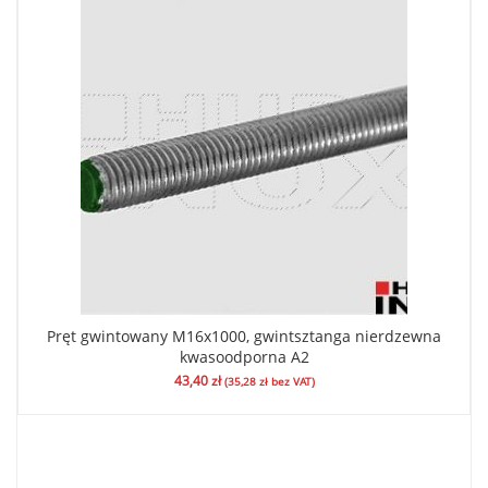
Pręt gwintowany M16x1000, gwintsztanga nierdzewna
kwasoodporna A2
43,40
zł
(
35,28
zł
bez VAT)