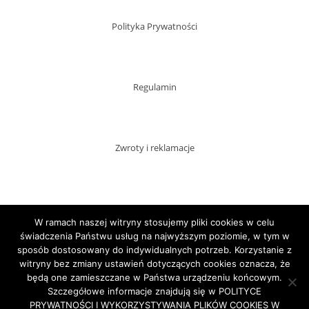
Polityka Prywatności
Regulamin
Zwroty i reklamacje
Dostawy
W ramach naszej witryny stosujemy pliki cookies w celu
świadczenia Państwu usług na najwyższym poziomie, w tym w
sposób dostosowany do indywidualnych potrzeb. Korzystanie z
witryny bez zmiany ustawień dotyczących cookies oznacza, że
Płatności
będą one zamieszczane w Państwa urządzeniu końcowym.
Szczegółowe informacje znajdują się w POLITYCE
PRYWATNOŚCI I WYKORZYSTYWANIA PLIKÓW COOKIES W