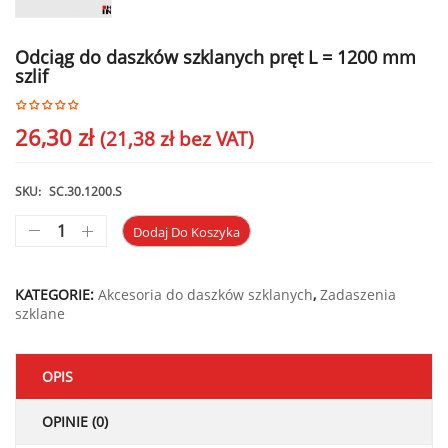
Odciąg do daszków szklanych pręt L = 1200 mm
szlif
26,30
zł
(
21,38
zł
bez VAT)
SKU:
SC.30.1200.S
Dodaj Do Koszyka
KATEGORIE:
Akcesoria do daszków szklanych
,
Zadaszenia
szklane
OPIS
OPINIE (0)