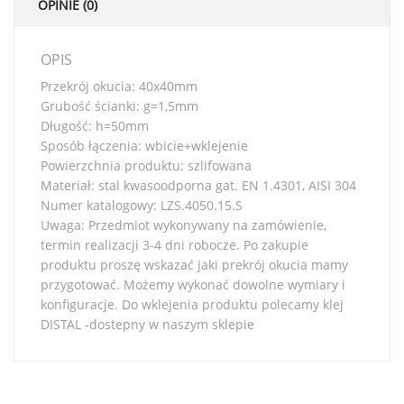
OPINIE (0)
OPIS
Przekrój okucia: 40x40mm
Grubość ścianki: g=1,5mm
Długość: h=50mm
Sposób łączenia: wbicie+wklejenie
Powierzchnia produktu: szlifowana
Materiał: stal kwasoodporna gat. EN 1.4301, AISI 304
Numer katalogowy: LZS.4050.15.S
Uwaga: Przedmiot wykonywany na zamówienie,
termin realizacji 3-4 dni robocze. Po zakupie
produktu proszę wskazać jaki prekrój okucia mamy
przygotować. Możemy wykonać dowolne wymiary i
konfiguracje. Do wklejenia produktu polecamy klej
DISTAL -dostepny w naszym sklepie