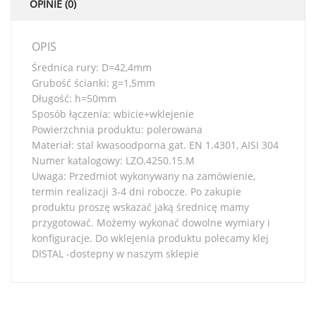
OPINIE (0)
OPIS
Średnica rury: D=42,4mm
Grubość ścianki: g=1,5mm
Długość: h=50mm
Sposób łączenia: wbicie+wklejenie
Powierzchnia produktu: polerowana
Materiał: stal kwasoodporna gat. EN 1.4301, AISI 304
Numer katalogowy: LZO.4250.15.M
Uwaga: Przedmiot wykonywany na zamówienie,
termin realizacji 3-4 dni robocze. Po zakupie
produktu proszę wskazać jaką średnicę mamy
przygotować. Możemy wykonać dowolne wymiary i
konfiguracje. Do wklejenia produktu polecamy klej
DISTAL -dostepny w naszym sklepie