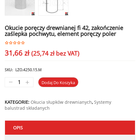
Okucie poręczy drewnianej fi 42, zakończenie
zaślepka pochwytu, element poręczy poler
31,66
zł
(
25,74
zł
bez VAT)
SKU:
LZO.4250.15.M
Dodaj Do Koszyka
KATEGORIE:
Okucia słupków drewnianych
,
Systemy
balustrad składanych
OPIS