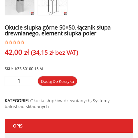
Okucie słupka górne 50×50, łącznik słupa
drewnianego, element słupka poler
42,00
zł
(
34,15
zł
bez VAT)
SKU:
KZS.50100.15.M
Dodaj Do Koszyka
KATEGORIE:
Okucia słupków drewnianych
,
Systemy
balustrad składanych
OPIS