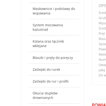
OPI
Maskownice i podstawy do
Śred
wspawania
Grub
Wys
System mocowania
Śred
balustrad
Pręt
Blas
Kolana oraz łączniki
Spos
wklejane
Powi
Mate
Blaszki i pręty do poręczy
Nume
Uwag
Zaślepki do rurek
jaką
Do w
Zaślepki do rur i profili
Okucia słupków
drewnianych
POWIĄ