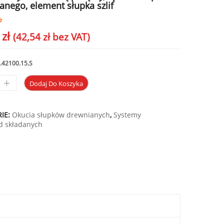
anego, element słupka szlif
3
zł
(
42,54
zł
bez VAT)
.42100.15.S
Dodaj Do Koszyka
IE:
Okucia słupków drewnianych
,
Systemy
d składanych