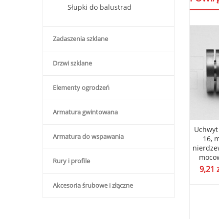
Słupki do balustrad
Zadaszenia szklane
Drzwi szklane
Elementy ogrodzeń
Armatura gwintowana
a pochwytu, płytka
Blaszka pochwytu, płytka
Uchwyt 
Armatura do wspawania
ażowa poręczy,
montażowa poręczy,
16, 
nka nierdzewna,
wanienka nierdzewna,
nierdze
 do rury fi 42 szlif
mocowanie płaskie szlif
mocowa
Rury i profile
ł
3,57
zł
9,21
(
2,90
zł
bez VAT)
(
2,90
zł
bez VAT)
Akcesoria śrubowe i złączne