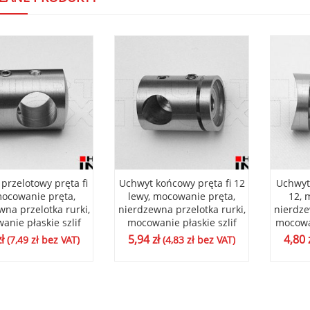
przelotowy pręta fi
Uchwyt końcowy pręta fi 12
Uchwyt 
mocowanie pręta,
lewy, mocowanie pręta,
12, 
wna przelotka rurki,
nierdzewna przelotka rurki,
nierdze
nie płaskie szlif
mocowanie płaskie szlif
mocowan
zł
5,94
zł
4,80
(
7,49
zł
bez VAT)
(
4,83
zł
bez VAT)