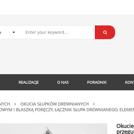
REALIZACJE
O NAS
PORADNIK
KON
NYCH
OKUCIA SŁUPKÓW DREWNIANYCH
OWYM I BLASZKĄ PORĘCZY, ŁĄCZNIK SŁUPA DREWNIANEGO, ELEMEN
Okucie
przegu