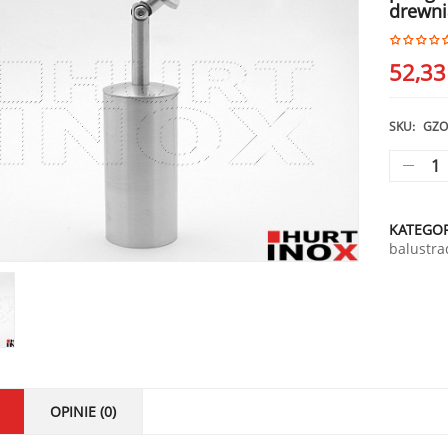
drewni
52,3
SKU:
GZO
KATEGOR
balustra
OPINIE (0)