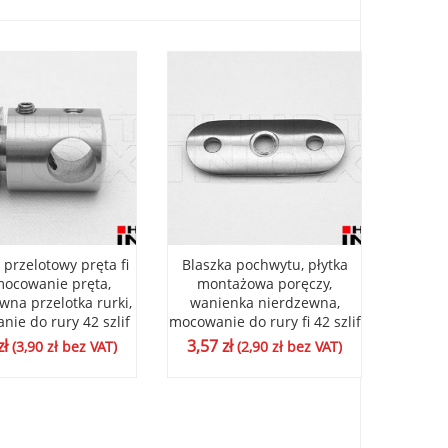
przelotowy pręta fi
Blaszka pochwytu, płytka
Blaszk
mocowanie pręta,
montażowa poręczy,
mon
wna przelotka rurki,
wanienka nierdzewna,
wani
ie do rury 42 szlif
mocowanie do rury fi 42 szlif
mocow
zł
3,57
zł
3,57
(
3,90
zł
bez VAT)
(
2,90
zł
bez VAT)