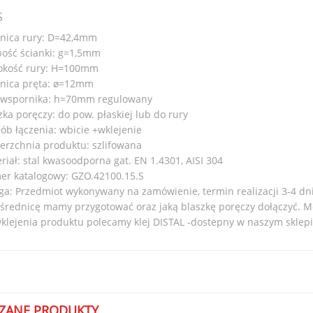
S
nica rury: D=42,4mm
ość ścianki: g=1,5mm
okość rury: H=100mm
nica pręta: ø=12mm
 wspornika: h=70mm regulowany
zka poręczy: do pow. płaskiej lub do rury
ób łączenia: wbicie +wklejenie
erzchnia produktu: szlifowana
riał: stal kwasoodporna gat. EN 1.4301, AISI 304
r katalogowy: GZO.42100.15.S
a: Przedmiot wykonywany na zamówienie, termin realizacji 3-4 dn
 średnicę mamy przygotować oraz jaką blaszkę poręczy dołączyć. 
klejenia produktu polecamy klej DISTAL -dostepny w naszym sklep
ZANE PRODUKTY