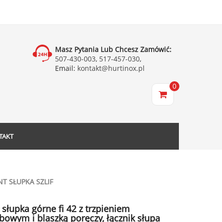
Masz Pytania Lub Chcesz Zamówić:
507-430-003
,
517-457-030
,
Email:
kontakt@hurtinox.pl
0
TAKT
T SŁUPKA SZLIF
 słupka górne fi 42 z trzpieniem
bowym i blaszką poręczy, łącznik słupa