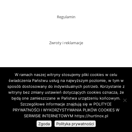
Regulamin
Zwroty i reklamacje
Dostawy
W ramach naszej witryny stosujemy pliki cookies w celu
świadczenia Państwu usług na najwyższym poziomie, w tym w
sposób dostosowany do indywidualnych potrzeb. Korzystanie z
witryny bez zmiany ustawień dotyczących cookies oznacza, że
Płatności
będą one zamieszczane w Państwa urządzeniu końcowym.
Szczegółowe informacje znajdują się w POLITYCE
PRYWATNOŚCI I WYKORZYSTYWANIA PLIKÓW COOKIES W
SERWISIE INTERNETOWYM https://hurtinox.pl
Copyright HURTINOX.PL 2020
Zgoda
Polityka prywatności