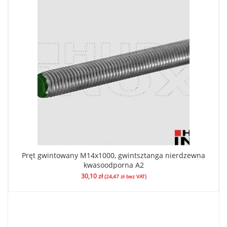
Pręt gwintowany M14x1000, gwintsztanga nierdzewna
kwasoodporna A2
30,10
zł
(
24,47
zł
bez VAT)