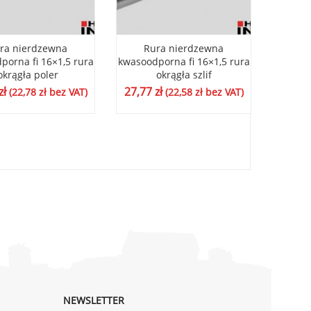
ra nierdzewna
Rura nierdzewna
Ru
porna fi 16×1,5 rura
kwasoodporna fi 16×1,5 rura
kwasood
okrągła poler
okrągła szlif
zł
27,77
zł
102,7
(
22,78
zł
bez VAT)
(
22,58
zł
bez VAT)
NEWSLETTER