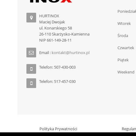
Poniedzia
HURTINOX
Maciej Dwojak
Wtorek
ul. Konarskiego 58
26-110 Skarżysko-Kamienna
Środa
NIP 661-149-28-11
Czwartek
Email :
kontakt@hurtinox.pl
Piątek
Telefon: 507-430-003
Weekend
Telefon: 517-457-030
Polityka Prywatności
Regula