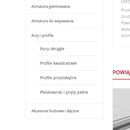
OPI
Armatura gwintowana
Prze
Grub
Armatura do wspawania
Powi
Mate
Nume
Rury i profile
Rury okrągłe
Profile kwadratowe
POWIĄ
Profile prostokątne
Płaskowniki i pręty pełne
Akcesoria śrubowe i złączne