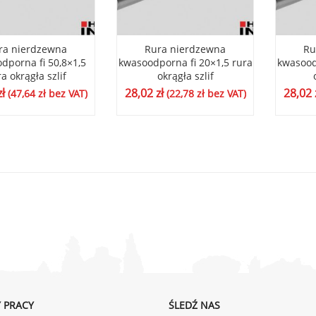
ra nierdzewna
Rura nierdzewna
Ru
dporna fi 50,8×1,5
kwasoodporna fi 20×1,5 rura
kwasood
a okrągła szlif
okrągła szlif
zł
28,02
zł
28,02
(
47,64
zł
bez VAT)
(
22,78
zł
bez VAT)
 PRACY
ŚLEDŹ NAS