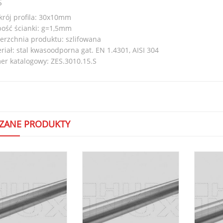
S
krój profila: 30x10mm
ość ścianki: g=1,5mm
erzchnia produktu: szlifowana
riał: stal kwasoodporna gat. EN 1.4301, AISI 304
r katalogowy: ZES.3010.15.S
ZANE PRODUKTY