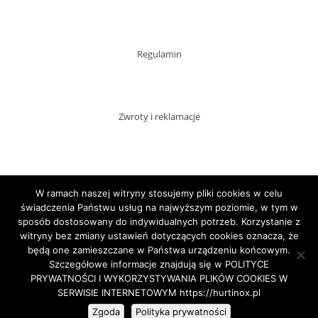
Regulamin
Zwroty i reklamacje
Dostawy
W ramach naszej witryny stosujemy pliki cookies w celu
świadczenia Państwu usług na najwyższym poziomie, w tym w
sposób dostosowany do indywidualnych potrzeb. Korzystanie z
witryny bez zmiany ustawień dotyczących cookies oznacza, że
Płatności
będą one zamieszczane w Państwa urządzeniu końcowym.
Szczegółowe informacje znajdują się w POLITYCE
PRYWATNOŚCI I WYKORZYSTYWANIA PLIKÓW COOKIES W
SERWISIE INTERNETOWYM https://hurtinox.pl
Copyright HURTINOX.PL 2020
Zgoda
Polityka prywatności