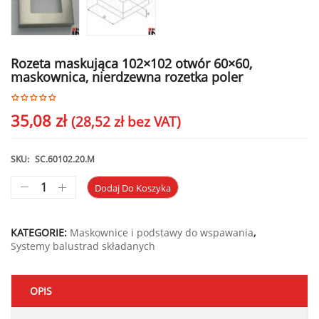
Rozeta maskująca 102×102 otwór 60×60,
maskownica, nierdzewna rozetka poler
35,08
zł
(
28,52
zł
bez VAT)
SKU:
SC.60102.20.M
Dodaj Do Koszyka
KATEGORIE:
Maskownice i podstawy do wspawania
,
Systemy balustrad składanych
OPIS