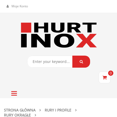
Moje Konto
0
Toggle
navigation
STRONA GŁÓWNA
RURY I PROFILE
RURY OKRĄGŁE