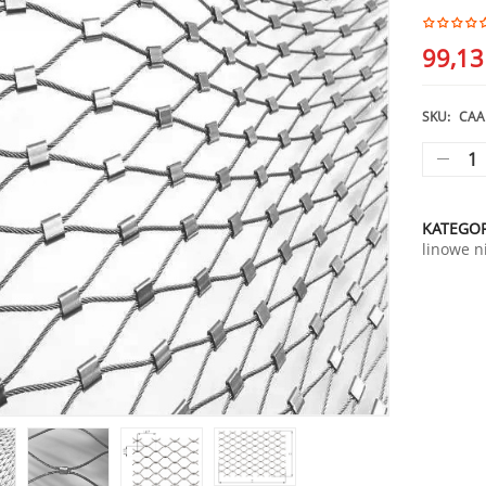
99,1
SKU:
CAA
KATEGOR
linowe 