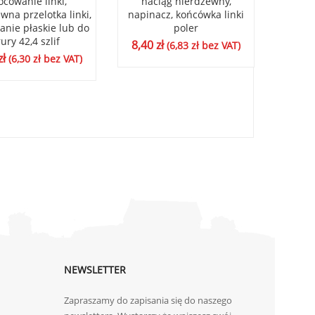
cowanie linki,
naciąg nierdzewny,
mo
wna przelotka linki,
napinacz, końcówka linki
nierdze
nie płaskie lub do
poler
mocow
rury 42,4 szlif
8,40
zł
6,48
(
6,83
zł
bez VAT)
zł
(
6,30
zł
bez VAT)
NEWSLETTER
Zapraszamy do zapisania się do naszego