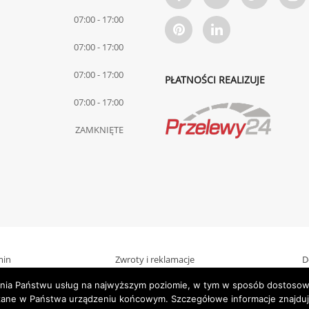
07:00 - 17:00
07:00 - 17:00
07:00 - 17:00
PŁATNOŚCI REALIZUJE
07:00 - 17:00
ZAMKNIĘTE
min
Zwroty i reklamacje
D
zenia Państwu usług na najwyższym poziomie, w tym w sposób dostosowa
zczane w Państwa urządzeniu końcowym. Szczegółowe informacje zna