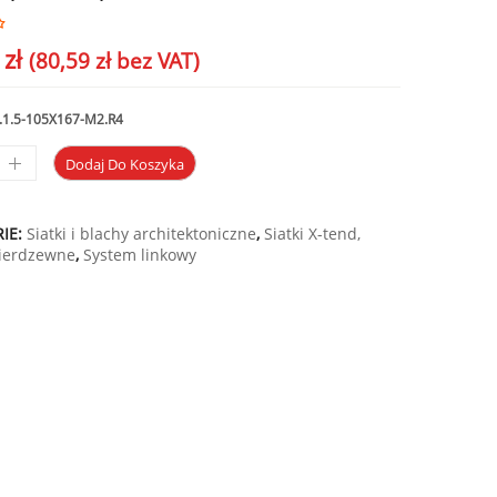
3
zł
(
80,59
zł
bez VAT)
.1.5-105X167-M2.R4
Dodaj Do Koszyka
IE:
Siatki i blachy architektoniczne
,
Siatki X-tend,
nierdzewne
,
System linkowy