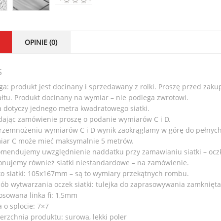
OPINIE (0)
S
a: produkt jest docinany i sprzedawany z rolki. Proszę przed zaku
ałtu. Produkt docinany na wymiar – nie podlega zwrotowi.
 dotyczy jednego metra kwadratowego siatki.
dając zamówienie proszę o podanie wymiarów C i D.
rzemnożeniu wymiarów C i D wynik zaokrąglamy w górę do pełnyc
ar C może mieć maksymalnie 5 metrów.
mendujemy uwzględnienie naddatku przy zamawianiu siatki – ocz
nujemy również siatki niestandardowe – na zamówienie.
o siatki: 105x167mm – są to wymiary przekątnych rombu.
ób wytwarzania oczek siatki: tulejka do zaprasowywania zamknięta
osowana linka fi: 1,5mm
a o splocie: 7×7
erzchnia produktu: surowa, lekki poler