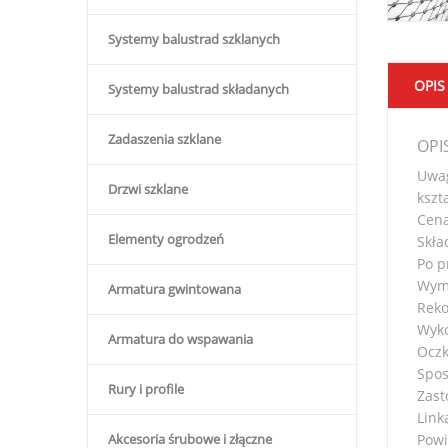
Systemy balustrad szklanych
OPIS
Systemy balustrad składanych
Zadaszenia szklane
OPI
Uwag
Drzwi szklane
kszt
Cena
Elementy ogrodzeń
Skła
Po p
Wymi
Armatura gwintowana
Reko
Wyko
Armatura do wspawania
Oczk
Spos
Rury i profile
Zast
Link
Akcesoria śrubowe i złączne
Powi