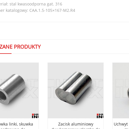
riał: stal kwasoodporna gat. 316
r katalogowy: CAA.1.5-105×167-M2.R4
ZANE PRODUKTY
wka linki, skuwka
Zacisk aluminiowy
Uchwyt p