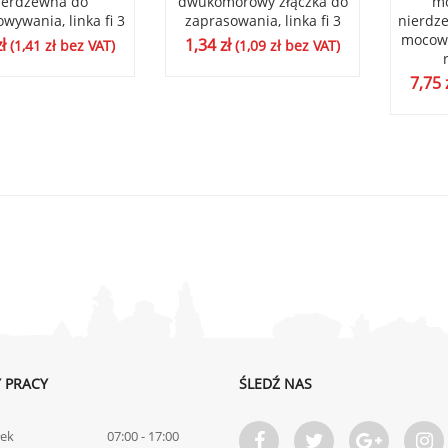
ierdzewna do
dwukomorowy złączka do
mo
wywania, linka fi 3
zaprasowania, linka fi 3
nierdze
mocowa
zł
1,34
zł
(
1,41
zł
bez VAT)
(
1,09
zł
bez VAT)
7,75
 PRACY
ŚLEDŹ NAS
łek
07:00 - 17:00