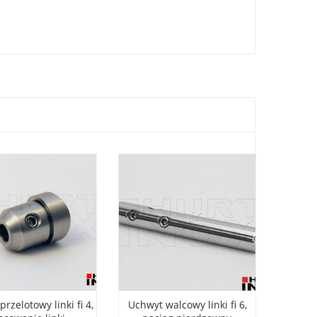
rzelotowy linki fi 4,
Uchwyt walcowy linki fi 6,
Uchwyt 