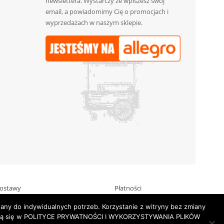
newslettera. Wystarczy że wpiszesz swój
email, a powiadomimy Cię o promocjach i
wyprzedażach w naszym sklepie.
ostawy
Płatności
ny do indywidualnych potrzeb. Korzystanie z witryny bez zmiany
jdują się w POLITYCE PRYWATNOŚCI I WYKORZYSTYWANIA PLIKÓW