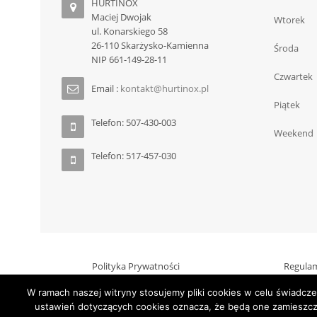
HURTINOX
Maciej Dwojak
Wtorek
ul. Konarskiego 58
26-110 Skarżysko-Kamienna
Środa
NIP 661-149-28-11
Czwartek
Email :
kontakt@hurtinox.pl
Piątek
Telefon: 507-430-003
Weekend
Telefon: 517-457-030
Polityka Prywatności
Regula
W ramach naszej witryny stosujemy pliki cookies w celu świadc
ustawień dotyczących cookies oznacza, że będą one zamies