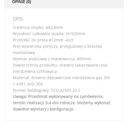
OPINIE (0)
OPIS
Średnica słupka: ø42,4mm
Wysokość całkowita słupka: H=920mm
Przelotki: do preta ø12mm -4szt
Pręt wspornika poręczy: przegubowy z blaszką
montażową
Wymiar podstawy z maskownicą: ø95mm
Powierzchnia produktu: drewno lakierowane+stal
nierdzewna szlifowana
Materiał: drewno dębowe+stal nierdzewna gat. EN
1.4301, AISI 304
Numer katalogowy: TCO.42920.20.S
Uwaga: Przedmiot wykonywany na zamówienie,
termin realizacji 3-4 dni robocze. Możemy wykonać
dowolne wymiary i konfiguracje.