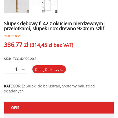
Słupek dębowy fi 42 z okuciem nierdzewnym i
przelotkami, słupek inox drewno 920mm szlif
386,77
zł
(
314,45
zł
bez VAT)
SKU:
TCO.42920.20.S
Dodaj Do Koszyka
KATEGORIE:
Słupki do balustrad
,
Systemy balustrad
składanych
OPIS