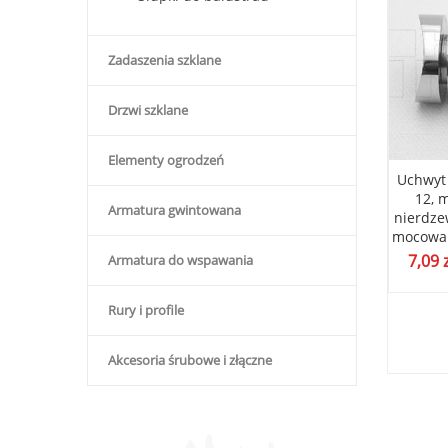
Zadaszenia szklane
Drzwi szklane
Elementy ogrodzeń
a pochwytu, płytka
Pręt uchwytu poręczy fi 12,
Uchwyt 
ażowa poręczy,
nierdzewna podpora
12, 
Armatura gwintowana
nka nierdzewna,
wspornik, trzpień poręczy
nierdze
 do rury fi 42 szlif
nastawny przegubowy poler
mocowan
ł
10,73
zł
7,09
Armatura do wspawania
(
2,90
zł
bez VAT)
(
8,72
zł
bez VAT)
Rury i profile
Akcesoria śrubowe i złączne