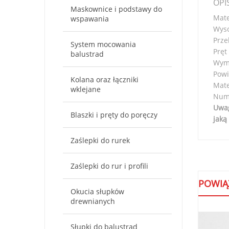
OPI
Maskownice i podstawy do
Mate
wspawania
Wyso
Prze
System mocowania
Pręt
balustrad
Wym
Powi
Kolana oraz łączniki
Mate
wklejane
Nume
Uwag
Blaszki i pręty do poręczy
jaką
Zaślepki do rurek
Zaślepki do rur i profili
POWIĄ
Okucia słupków
drewnianych
Słupki do balustrad