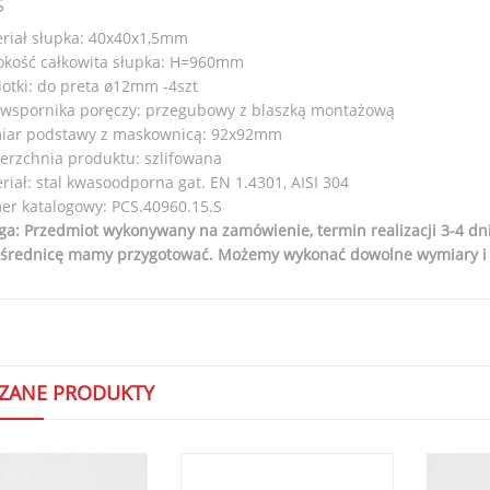
S
riał słupka: 40x40x1,5mm
kość całkowita słupka: H=960mm
lotki: do preta ø12mm -4szt
 wspornika poręczy: przegubowy z blaszką montażową
iar podstawy z maskownicą: 92x92mm
erzchnia produktu: szlifowana
riał: stal kwasoodporna gat. EN 1.4301, AISI 304
r katalogowy: PCS.40960.15.S
a: Przedmiot wykonywany na zamówienie, termin realizacji 3-4 dn
 średnicę mamy przygotować. Możemy wykonać dowolne wymiary i k
ZANE PRODUKTY