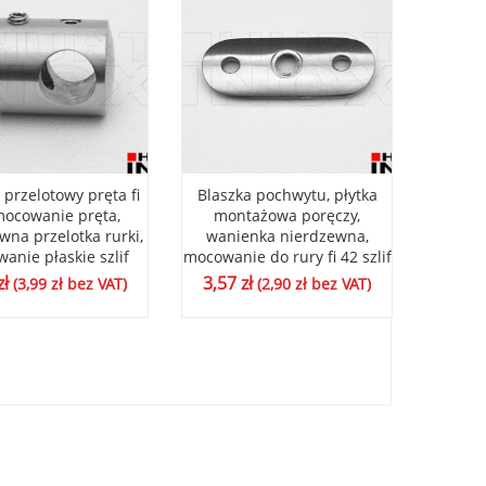
przelotowy pręta fi
Blaszka pochwytu, płytka
Pręt uc
mocowanie pręta,
montażowa poręczy,
nie
wna przelotka rurki,
wanienka nierdzewna,
wsporn
anie płaskie szlif
mocowanie do rury fi 42 szlif
nastawn
zł
3,57
zł
10,7
(
3,99
zł
bez VAT)
(
2,90
zł
bez VAT)