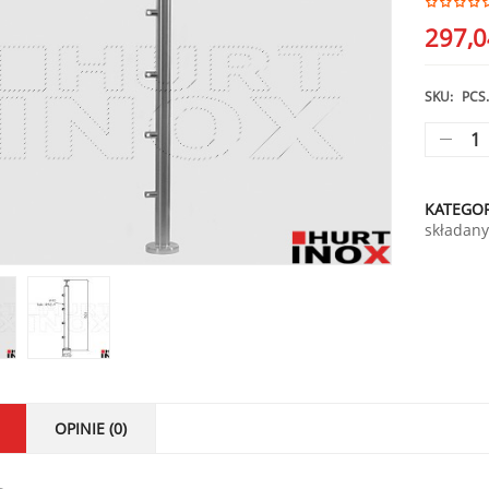
297,
SKU:
PCS.
KATEGOR
składan
OPINIE (0)