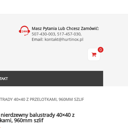
Masz Pytania Lub Chcesz Zamówić:
507-430-003
,
517-457-030
,
Email:
kontakt@hurtinox.pl
0
TAKT
RADY 40×40 Z PRZELOTKAMI, 960MM SZLIF
 nierdzewny balustrady 40×40 z
tkami, 960mm szlif