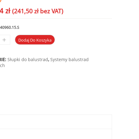
04
zł
(
241,50
zł
bez VAT)
40960.15.S
Dodaj Do Koszyka
IE:
Słupki do balustrad
,
Systemy balustrad
ych