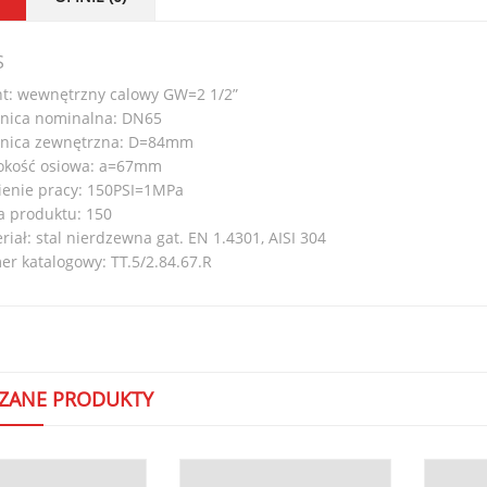
S
t: wewnętrzny calowy GW=2 1/2”
nica nominalna: DN65
nica zewnętrzna: D=84mm
okość osiowa: a=67mm
ienie pracy: 150PSI=1MPa
a produktu: 150
riał: stal nierdzewna gat. EN 1.4301, AISI 304
r katalogowy: TT.5/2.84.67.R
ZANE PRODUKTY