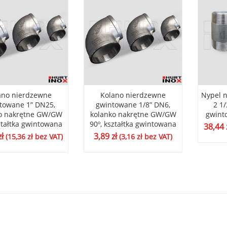
ano nierdzewne
Kolano nierdzewne
Nypel 
towane 1” DN25,
gwintowane 1/8” DN6,
2 1/
o nakrętne GW/GW
kolanko nakrętne GW/GW
gwint
ztałtka gwintowana
90º, kształtka gwintowana
38,44
zł
3,89
zł
(
15,36
zł
bez VAT)
(
3,16
zł
bez VAT)