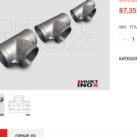
87,3
SKU:
TT.5
KATEGOR
OPINIE (0)