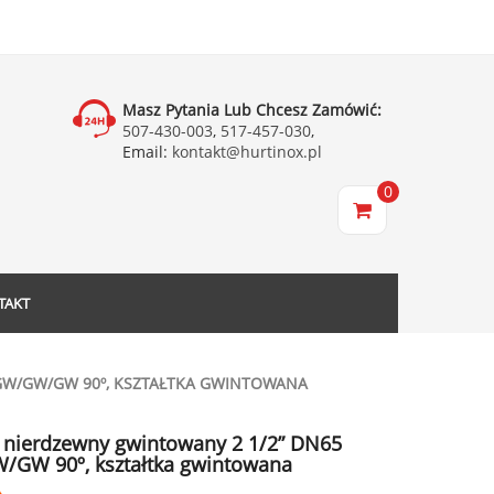
Masz Pytania Lub Chcesz Zamówić:
507-430-003
,
517-457-030
,
Email:
kontakt@hurtinox.pl
0
TAKT
GW/GW/GW 90º, KSZTAŁTKA GWINTOWANA
k nierdzewny gwintowany 2 1/2” DN65
GW 90º, kształtka gwintowana