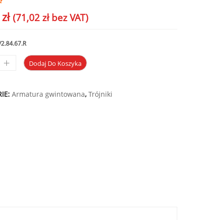
5
zł
(
71,02
zł
bez VAT)
/2.84.67.R
Dodaj Do Koszyka
IE:
Armatura gwintowana
,
Trójniki