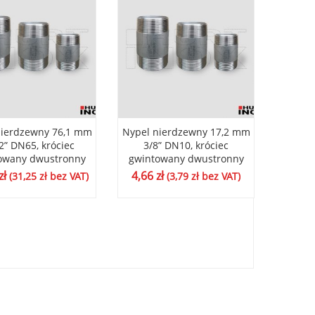
nierdzewny 76,1 mm
Nypel nierdzewny 17,2 mm
Nypel 
2” DN65, króciec
3/8” DN10, króciec
1/
owany dwustronny
gwintowany dwustronny
gwint
zł
4,66
zł
4,57
(
31,25
zł
bez VAT)
(
3,79
zł
bez VAT)