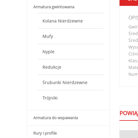
Armatura gwintowana
OPI
Kolana Nierdzewne
Gwin
Śred
Mufy
Śred
Wys
Nyple
Ciśn
Klas
Redukcje
Mate
Nume
Śrubunki Nierdzewne
Trójniki
POWIĄ
Armatura do wspawania
Rury i profile