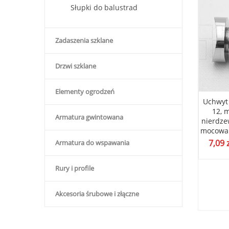
Słupki do balustrad
Zadaszenia szklane
Drzwi szklane
Elementy ogrodzeń
 narożna pochwytu,
Blaszka narożna pochwytu,
Uchwyt 
montażowa poręczy,
płytka montażowa poręczy,
12, 
Armatura gwintowana
nka nierdzewna,
wanienka nierdzewna,
nierdze
nie do rury fi 51
mocowanie do rury fi 42
mocowan
poler
poler
7,09
Armatura do wspawania
ł
7,30
zł
(
5,93
zł
bez VAT)
(
5,93
zł
bez VAT)
Rury i profile
Akcesoria śrubowe i złączne