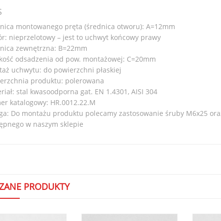
S
nica montowanego pręta (średnica otworu): A=12mm
r: nieprzelotowy – jest to uchwyt końcowy prawy
nica zewnętrzna: B=22mm
kość odsadzenia od pow. montażowej: C=20mm
aż uchwytu: do powierzchni płaskiej
erzchnia produktu: polerowana
riał: stal kwasoodporna gat. EN 1.4301, AISI 304
r katalogowy: HR.0012.22.M
a: Do montażu produktu polecamy zastosowanie śruby M6x25 oraz 
ępnego w naszym sklepie
ZANE PRODUKTY