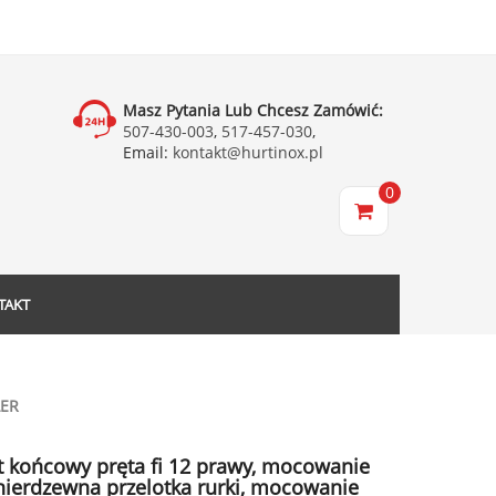
Masz Pytania Lub Chcesz Zamówić:
507-430-003
,
517-457-030
,
Email:
kontakt@hurtinox.pl
0
TAKT
LER
 końcowy pręta fi 12 prawy, mocowanie
 nierdzewna przelotka rurki, mocowanie