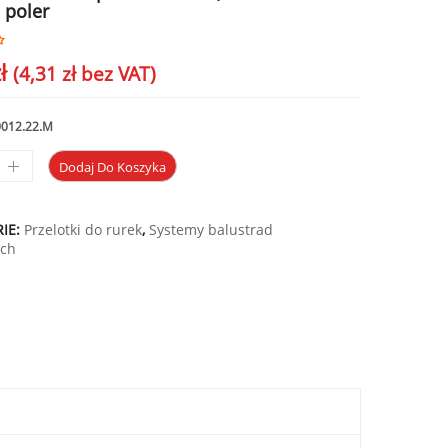
 poler
ł
(
4,31
zł
bez VAT)
0012.22.M
Dodaj Do Koszyka
IE:
Przelotki do rurek
,
Systemy balustrad
ych