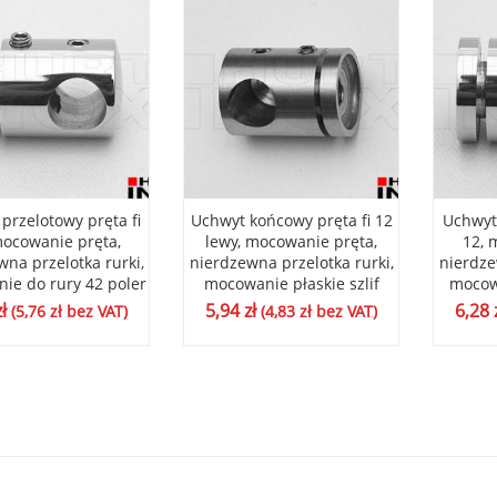
przelotowy pręta fi
Uchwyt końcowy pręta fi 12
Uchwyt 
mocowanie pręta,
lewy, mocowanie pręta,
12, 
wna przelotka rurki,
nierdzewna przelotka rurki,
nierdze
ie do rury 42 poler
mocowanie płaskie szlif
mocowa
zł
5,94
zł
6,28
(
5,76
zł
bez VAT)
(
4,83
zł
bez VAT)