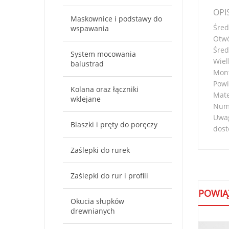
OPI
Maskownice i podstawy do
Śred
wspawania
Otwó
Śred
System mocowania
Wiel
balustrad
Mont
Powi
Kolana oraz łączniki
Mate
wklejane
Nume
Uwag
Blaszki i pręty do poręczy
dost
Zaślepki do rurek
Zaślepki do rur i profili
POWIĄ
Okucia słupków
drewnianych