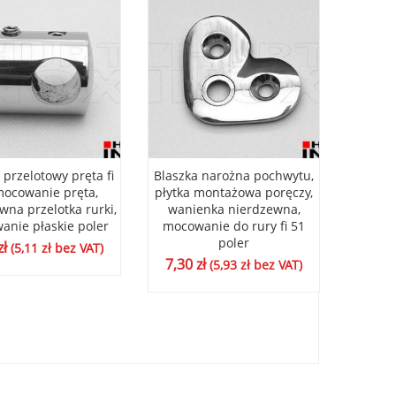
przelotowy pręta fi
Blaszka narożna pochwytu,
Blaszk
mocowanie pręta,
płytka montażowa poręczy,
płytka
wna przelotka rurki,
wanienka nierdzewna,
wani
nie płaskie poler
mocowanie do rury fi 51
mocow
poler
zł
(
5,11
zł
bez VAT)
7,30
zł
7,30
(
5,93
zł
bez VAT)