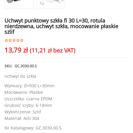
Uchwyt punktowy szkła fi 30 L=30, rotula
nierdzewna, uchwyt szkła, mocowanie płaskie
szlif
13,79
zł
(
11,21
zł
bez VAT)
SKU:
GC.3030.00.S
Uchwyt do szkła
Wymiary: D=fi30 L=30mm
Mocowanie: Płaskie
Uszczelka: czarna EPDM
Grubość szyby: 6-18mm
Wykończenie: Szlif
Materiał: AISI 304
Nr Katalogowy: GC.3030.00.S