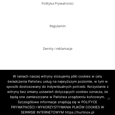
Polityka Prywatności
Regulamin
Zwroty i reklamacje
Dostawy
W ramach naszej witryny stosujemy pliki cookies w celu
świadczenia Państwu usług na najwyższym poziomie, w tym w
sposób dostosowany do indywidualnych potrzeb. Korzystanie z
witryny bez zmiany ustawień dotyczących cookies oznacza, że
Płatności
będą one zamieszczane w Państwa urządzeniu końcowym.
Szczegółowe informacje znajdują się w POLITYCE
PRYWATNOŚCI I WYKORZYSTYWANIA PLIKÓW COOKIES W
SERWISIE INTERNETOWYM https://hurtinox.pl
Copyright HURTINOX.PL 2020