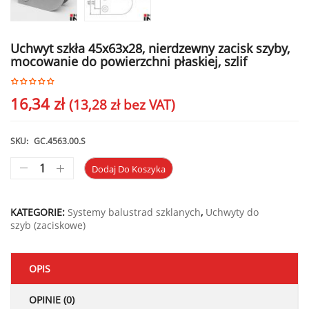
Uchwyt szkła 45x63x28, nierdzewny zacisk szyby,
mocowanie do powierzchni płaskiej, szlif
16,34
zł
(
13,28
zł
bez VAT)
SKU:
GC.4563.00.S
Dodaj Do Koszyka
KATEGORIE:
Systemy balustrad szklanych
,
Uchwyty do
szyb (zaciskowe)
OPIS
OPINIE (0)