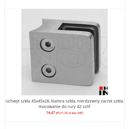
Uchwyt szkła 45x45x28, klamra szkła, nierdzewny zacisk szkła,
mocowanie do rury 42 szlif
14,47
zł
(
11,76
zł
bez VAT)