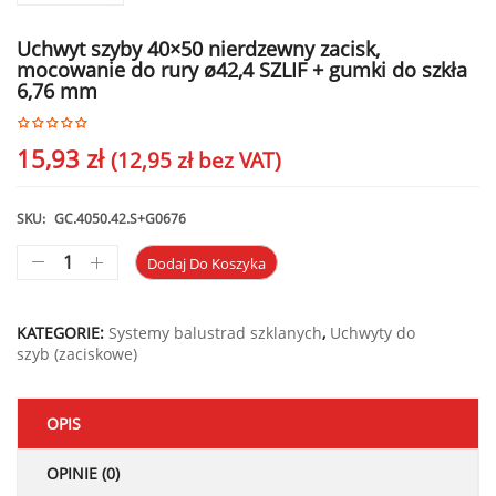
Uchwyt szyby 40×50 nierdzewny zacisk,
mocowanie do rury ø42,4 SZLIF + gumki do szkła
6,76 mm
15,93
zł
(
12,95
zł
bez VAT)
SKU:
GC.4050.42.S+G0676
Dodaj Do Koszyka
KATEGORIE:
Systemy balustrad szklanych
,
Uchwyty do
szyb (zaciskowe)
OPIS
OPINIE (0)