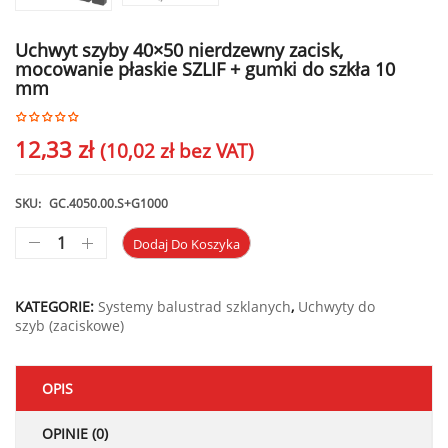
Uchwyt szyby 40×50 nierdzewny zacisk,
mocowanie płaskie SZLIF + gumki do szkła 10
mm
12,33
zł
(
10,02
zł
bez VAT)
SKU:
GC.4050.00.S+G1000
Dodaj Do Koszyka
KATEGORIE:
Systemy balustrad szklanych
,
Uchwyty do
szyb (zaciskowe)
OPIS
OPINIE (0)