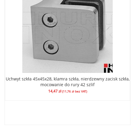
Uchwyt szkła 45x45x28, klamra szkła, nierdzewny zacisk szkła,
mocowanie do rury 42 szlif
14,47
zł
(
11,76
zł
bez VAT)