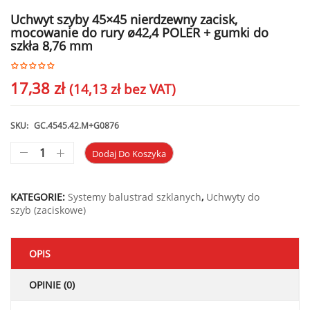
Uchwyt szyby 45×45 nierdzewny zacisk,
mocowanie do rury ø42,4 POLER + gumki do
szkła 8,76 mm
17,38
zł
(
14,13
zł
bez VAT)
SKU:
GC.4545.42.M+G0876
Dodaj Do Koszyka
KATEGORIE:
Systemy balustrad szklanych
,
Uchwyty do
szyb (zaciskowe)
OPIS
OPINIE (0)