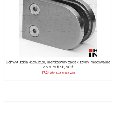
Uchwyt szkła 45x63x28, nierdzewny zacisk szyby, mocowanie
do rury fi 50, szlif
17,24
zł
(
14,02
zł
bez VAT)