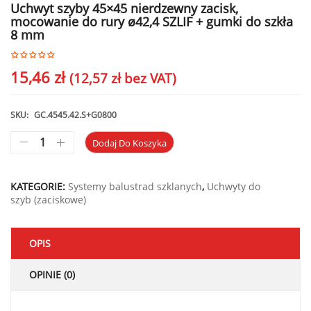
Uchwyt szyby 45×45 nierdzewny zacisk,
mocowanie do rury ø42,4 SZLIF + gumki do szkła
8 mm
15,46
zł
(
12,57
zł
bez VAT)
SKU:
GC.4545.42.S+G0800
Dodaj Do Koszyka
KATEGORIE:
Systemy balustrad szklanych
,
Uchwyty do
szyb (zaciskowe)
OPIS
OPINIE (0)