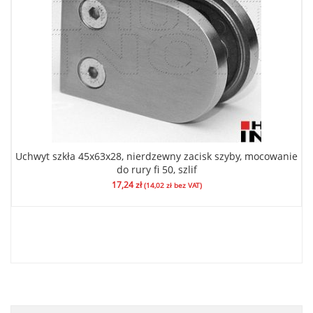
Uchwyt szkła 45x63x28, nierdzewny zacisk szyby, mocowanie
do rury fi 50, szlif
17,24
zł
(
14,02
zł
bez VAT)