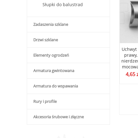
Słupki do balustrad
Zadaszenia szklane
Drzwi szklane
 narożna pochwytu,
Blaszka narożna pochwytu,
Uchwyt 
montażowa poręczy,
płytka montażowa poręczy,
prawy,
Elementy ogrodzeń
nka nierdzewna,
wanienka nierdzewna,
nierdze
nie do rury fi 51
mocowanie do rury fi 42
mocowan
Armatura gwintowana
poler
poler
4,65
ł
7,30
zł
(
5,93
zł
bez VAT)
(
5,93
zł
bez VAT)
Armatura do wspawania
Rury i profile
Akcesoria śrubowe i złączne