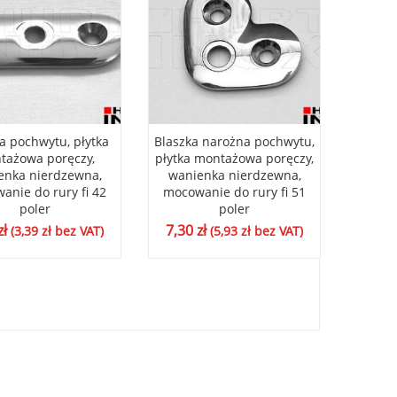
a pochwytu, płytka
Blaszka narożna pochwytu,
Blaszk
tażowa poręczy,
płytka montażowa poręczy,
płytka
enka nierdzewna,
wanienka nierdzewna,
wani
anie do rury fi 42
mocowanie do rury fi 51
mocow
poler
poler
zł
7,30
zł
7,30
(
3,39
zł
bez VAT)
(
5,93
zł
bez VAT)