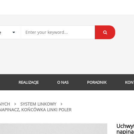
REALIZACJE
O NAS
PORADNIK
KON
NYCH
SYSTEM LINKOWY
 NAPINACZ, KOŃCÓWKA LINKI POLER
Uchwyt 
napina