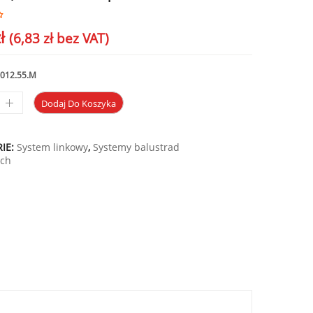
ł
(
6,83
zł
bez VAT)
8012.55.M
Dodaj Do Koszyka
IE:
System linkowy
,
Systemy balustrad
ych