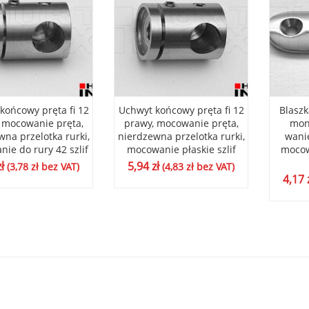
końcowy pręta fi 12
Uchwyt końcowy pręta fi 12
Blaszk
 mocowanie pręta,
prawy, mocowanie pręta,
mon
wna przelotka rurki,
nierdzewna przelotka rurki,
wani
ie do rury 42 szlif
mocowanie płaskie szlif
mocow
zł
5,94
zł
(
3,78
zł
bez VAT)
(
4,83
zł
bez VAT)
4,17