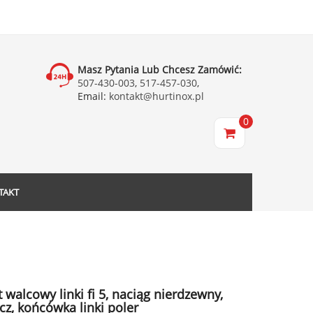
Masz Pytania Lub Chcesz Zamówić:
507-430-003
,
517-457-030
,
Email:
kontakt@hurtinox.pl
0
TAKT
walcowy linki fi 5, naciąg nierdzewny,
cz, końcówka linki poler