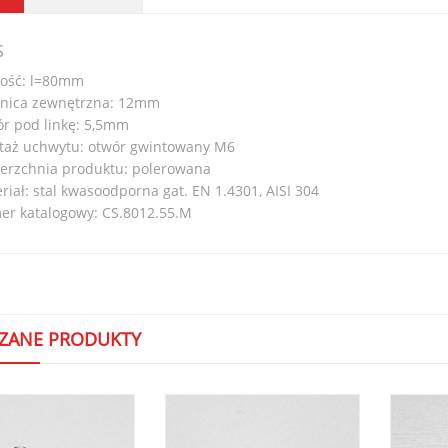
S
ość: l=80mm
nica zewnętrzna: 12mm
r pod linkę: 5,5mm
aż uchwytu: otwór gwintowany M6
erzchnia produktu: polerowana
riał: stal kwasoodporna gat. EN 1.4301, AISI 304
r katalogowy: CS.8012.55.M
ZANE PRODUKTY