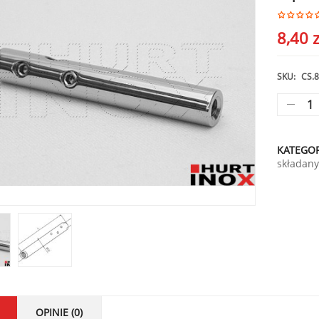
8,40
z
SKU:
CS.
KATEGOR
składan
OPINIE (0)