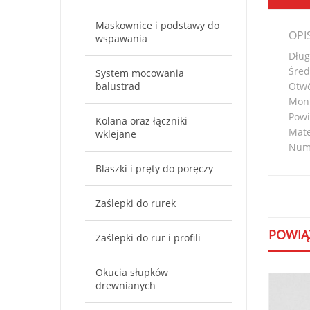
Maskownice i podstawy do
OPI
wspawania
Dług
Śred
System mocowania
balustrad
Otwó
Mont
Powi
Kolana oraz łączniki
Mate
wklejane
Nume
Blaszki i pręty do poręczy
Zaślepki do rurek
POWIĄ
Zaślepki do rur i profili
Okucia słupków
drewnianych