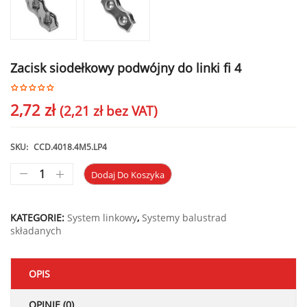
Zacisk siodełkowy podwójny do linki fi 4
2,72
zł
(
2,21
zł
bez VAT)
SKU:
CCD.4018.4M5.LP4
Dodaj Do Koszyka
KATEGORIE:
System linkowy
,
Systemy balustrad
składanych
OPIS
OPINIE (0)