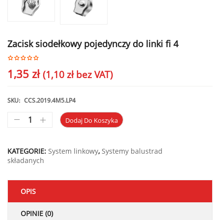
Zacisk siodełkowy pojedynczy do linki fi 4
1,35
zł
(
1,10
zł
bez VAT)
SKU:
CCS.2019.4M5.LP4
Dodaj Do Koszyka
KATEGORIE:
System linkowy
,
Systemy balustrad
składanych
OPIS
OPINIE (0)