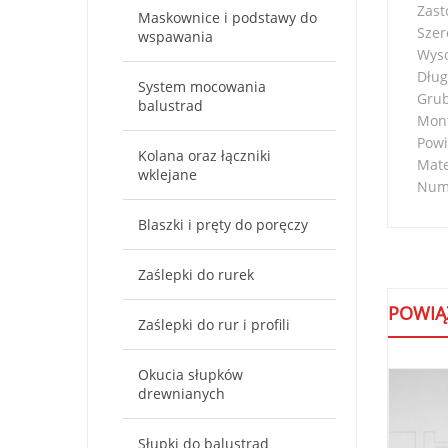
Zast
Maskownice i podstawy do
Szer
wspawania
Wys
Dłu
System mocowania
Grub
balustrad
Mont
Powi
Kolana oraz łączniki
Mate
wklejane
Nume
Blaszki i pręty do poręczy
Zaślepki do rurek
POWIĄ
Zaślepki do rur i profili
Okucia słupków
drewnianych
Słupki do balustrad