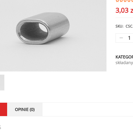
3,03
z
SKU:
CSC.
KATEGOR
składan
OPINIE (0)
S