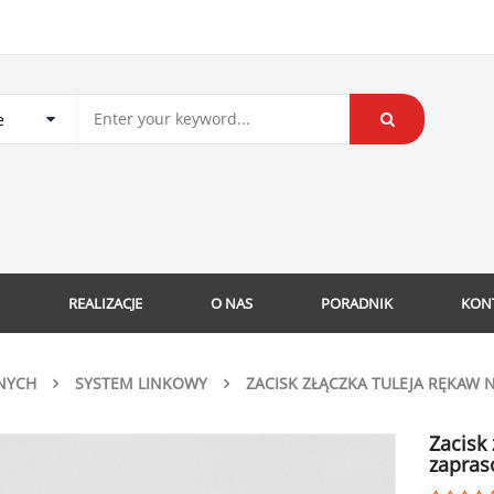
REALIZACJE
O NAS
PORADNIK
KON
NYCH
SYSTEM LINKOWY
ZACISK ZŁĄCZKA TULEJA RĘKAW 
Zacisk
zapraso