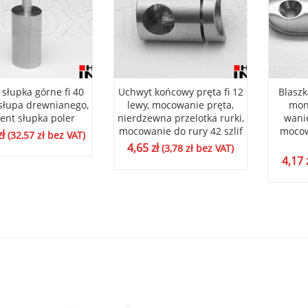
 słupka górne fi 40
Uchwyt końcowy pręta fi 12
Blaszk
 słupa drewnianego,
lewy, mocowanie pręta,
mon
ent słupka poler
nierdzewna przelotka rurki,
wani
mocowanie do rury 42 szlif
mocow
zł
(
32,57
zł
bez VAT)
4,65
zł
(
3,78
zł
bez VAT)
4,17