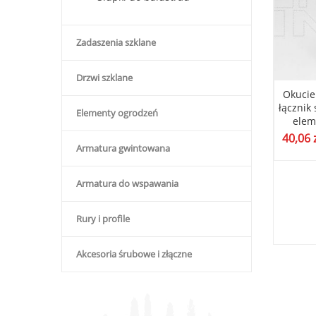
Zadaszenia szklane
Drzwi szklane
a pochwytu, płytka
Blaszka narożna pochwytu,
Okucie
ażowa poręczy,
płytka montażowa poręczy,
łącznik
Elementy ogrodzeń
nka nierdzewna,
wanienka nierdzewna,
elem
nie do rury fi 50
mocowanie płaskie poler
40,06
poler
Armatura gwintowana
7,30
zł
(
5,93
zł
bez VAT)
ł
(
3,39
zł
bez VAT)
Armatura do wspawania
Rury i profile
Akcesoria śrubowe i złączne