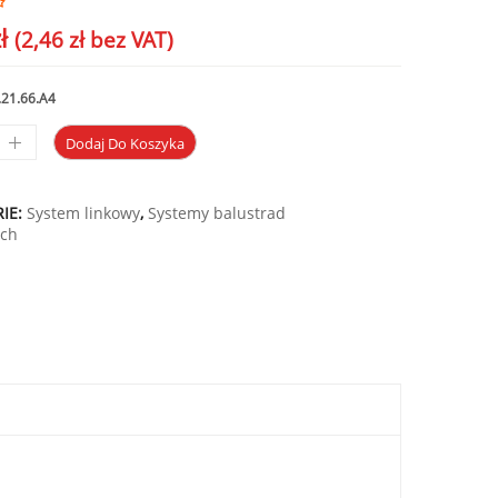
ł
(
2,46
zł
bez VAT)
21.66.A4
Dodaj Do Koszyka
IE:
System linkowy
,
Systemy balustrad
ych