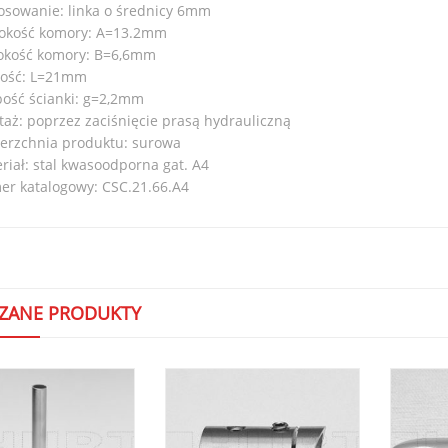
osowanie: linka o średnicy 6mm
okość komory: A=13.2mm
okość komory: B=6,6mm
gość: L=21mm
ość ścianki: g=2,2mm
aż: poprzez zaciśnięcie prasą hydrauliczną
erzchnia produktu: surowa
riał: stal kwasoodporna gat. A4
r katalogowy: CSC.21.66.A4
ZANE PRODUKTY