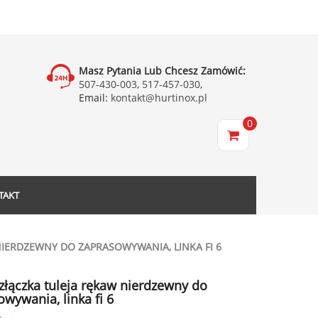
Masz Pytania Lub Chcesz Zamówić:
507-430-003
,
517-457-030
,
Email:
kontakt@hurtinox.pl
0
TAKT
NIERDZEWNY DO ZAPRASOWYWANIA, LINKA FI 6
 złączka tuleja rękaw nierdzewny do
wywania, linka fi 6