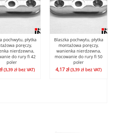
a pochwytu, płytka
Blaszka pochwytu, płytka
Blaszk
tażowa poręczy,
montażowa poręczy,
płytka
enka nierdzewna,
wanienka nierdzewna,
wani
anie do rury fi 42
mocowanie do rury fi 50
mocow
poler
poler
7,30
zł
4,17
zł
(
3,39
zł
bez VAT)
(
3,39
zł
bez VAT)