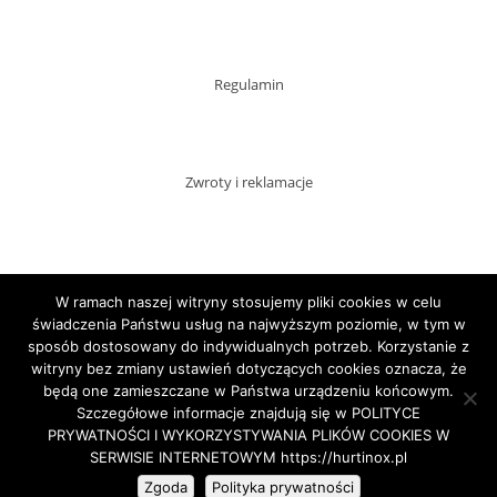
Regulamin
Zwroty i reklamacje
Dostawy
W ramach naszej witryny stosujemy pliki cookies w celu
świadczenia Państwu usług na najwyższym poziomie, w tym w
sposób dostosowany do indywidualnych potrzeb. Korzystanie z
witryny bez zmiany ustawień dotyczących cookies oznacza, że
Płatności
będą one zamieszczane w Państwa urządzeniu końcowym.
Szczegółowe informacje znajdują się w POLITYCE
PRYWATNOŚCI I WYKORZYSTYWANIA PLIKÓW COOKIES W
SERWISIE INTERNETOWYM https://hurtinox.pl
Copyright HURTINOX.PL 2020
Zgoda
Polityka prywatności