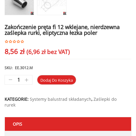
Zakończenie pręta fi 12 wklejane, nierdzewna
zaślepka rurki, eliptyczna łezka poler
8,56
zł
(
6,96
zł
bez VAT)
SKU:
EE.3012.M
Dodaj Do Koszyka
KATEGORIE:
Systemy balustrad składanych
,
Zaślepki do
rurek
OPIS