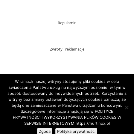
Regulamin
Zwroty i reklamacje
Dostawy
W ramach naszej witryny stosujemy pliki cookies w celu
świadczenia Państwu usług na najwyższym poziomie, w tym w
sposób dostosowany do indywidualnych potrzeb. Korzystanie z
witryny bez zmiany ustawień dotyczących cookies oznacza, że
Płatności
będą one zamieszczane w Państwa urządzeniu końcowym.
Szczegółowe informacje znajdują się w POLITYCE
PRYWATNOŚCI I WYKORZYSTYWANIA PLIKÓW COOKIES W
SERWISIE INTERNETOWYM https://hurtinox.pl
Copyright HURTINOX.PL 2020
Zgoda
Polityka prywatności