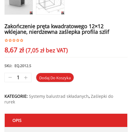
Zakończenie pręta kwadratowego 12×12
wklejane, nierdzewna zaślepka profila szlif
8,67
zł
(
7,05
zł
bez VAT)
SKU:
EQ.2012.S
Dodaj Do Koszyka
KATEGORIE:
Systemy balustrad składanych
,
Zaślepki do
rurek
OPIS