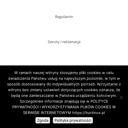
Regulamin
Zwroty i reklamacje
Dostawy
W ramach naszej witryny stosujemy pliki cookies w celu
świadczenia Państwu usług na najwyższym poziomie, w tym w
sposób dostosowany do indywidualnych potrzeb. Korzystanie z
witryny bez zmiany ustawień dotyczących cookies oznacza, że
Płatności
będą one zamieszczane w Państwa urządzeniu końcowym.
Szczegółowe informacje znajdują się w POLITYCE
PRYWATNOŚCI I WYKORZYSTYWANIA PLIKÓW COOKIES W
SERWISIE INTERNETOWYM https://hurtinox.pl
Copyright HURTINOX.PL 2020
Zgoda
Polityka prywatności