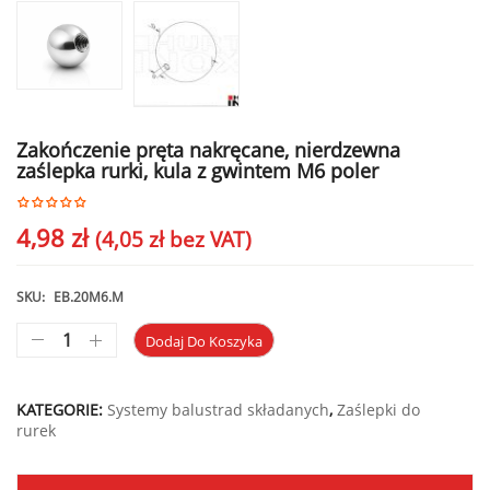
Zakończenie pręta nakręcane, nierdzewna
zaślepka rurki, kula z gwintem M6 poler
4,98
zł
(
4,05
zł
bez VAT)
SKU:
EB.20M6.M
Dodaj Do Koszyka
KATEGORIE:
Systemy balustrad składanych
,
Zaślepki do
rurek