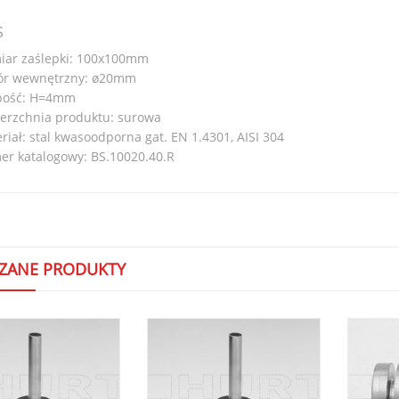
S
ar zaślepki: 100x100mm
ór wewnętrzny: ø20mm
bość: H=4mm
erzchnia produktu: surowa
riał: stal kwasoodporna gat. EN 1.4301, AISI 304
r katalogowy: BS.10020.40.R
ZANE PRODUKTY