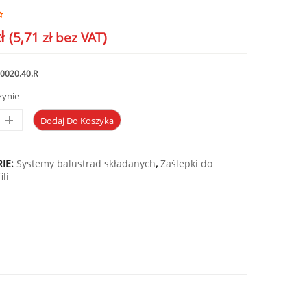
ł
(
5,71
zł
bez VAT)
0020.40.R
zynie
Dodaj Do Koszyka
IE:
Systemy balustrad składanych
,
Zaślepki do
ili