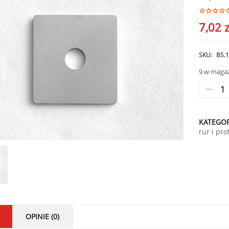
7,02
z
SKU:
BS.1
9 w maga
KATEGOR
rur i prof
OPINIE (0)