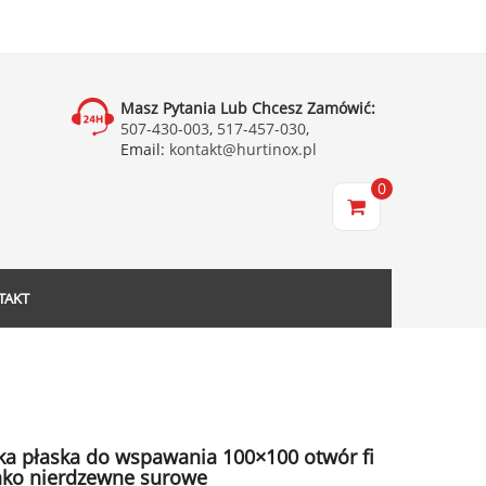
Masz Pytania Lub Chcesz Zamówić:
507-430-003
,
517-457-030
,
Email:
kontakt@hurtinox.pl
0
TAKT
ka płaska do wspawania 100×100 otwór fi
nko nierdzewne surowe