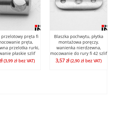
przelotowy pręta fi
Blaszka pochwytu, płytka
Pręt uc
mocowanie pręta,
montażowa poręczy,
nie
wna przelotka rurki,
wanienka nierdzewna,
wsporn
anie płaskie szlif
mocowanie do rury fi 42 szlif
nastaw
zł
3,57
zł
10,5
(
3,99
zł
bez VAT)
(
2,90
zł
bez VAT)