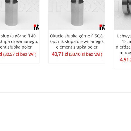
 słupka górne fi 40
Okucie słupka górne fi 50,8,
Uchwyt 
 słupa drewnianego,
łącznik słupa drewnianego,
12, 
ent słupka poler
element słupka poler
nierdze
mocow
zł
40,71
zł
(
32,57
zł
bez VAT)
(
33,10
zł
bez VAT)
4,91