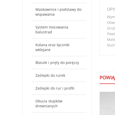
OPI
Maskownice i podstawy do
wspawania
Wymi
Otw
System mocowania
Gru
balustrad
Powi
Mate
Kolana oraz łączniki
Nume
wklejane
Blaszki i pręty do poręczy
Zaślepki do rurek
POWIĄ
Zaślepki do rur i profili
Okucia słupków
drewnianych