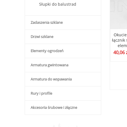
Słupki do balustrad
Zadaszenia szklane
a pochwytu, płytka
Pręt uchwytu poręczy fi 12,
Okucie
Drzwi szklane
ażowa poręczy,
nierdzewna podpora
łącznik
nka nierdzewna,
wspornik, trzpień poręczy
elem
Elementy ogrodzeń
 do rury fi 42 szlif
nastawny przegubowy szlif
40,06
ł
10,59
zł
(
2,90
zł
bez VAT)
(
8,61
zł
bez VAT)
Armatura gwintowana
Armatura do wspawania
Rury i profile
Akcesoria śrubowe i złączne