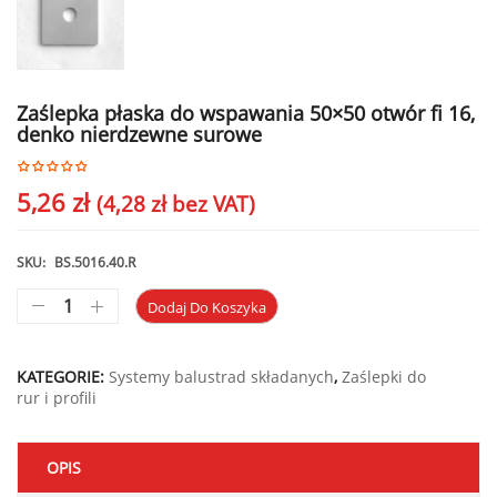
Zaślepka płaska do wspawania 50×50 otwór fi 16,
denko nierdzewne surowe
5,26
zł
(
4,28
zł
bez VAT)
SKU:
BS.5016.40.R
Dodaj Do Koszyka
KATEGORIE:
Systemy balustrad składanych
,
Zaślepki do
rur i profili
OPIS