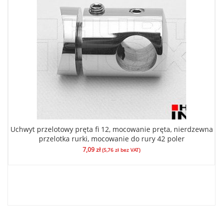
Uchwyt przelotowy pręta fi 12, mocowanie pręta, nierdzewna
przelotka rurki, mocowanie do rury 42 poler
7,09
zł
(
5,76
zł
bez VAT)