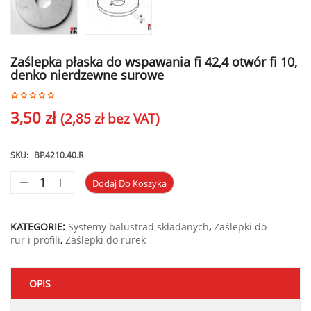
Zaślepka płaska do wspawania fi 42,4 otwór fi 10,
denko nierdzewne surowe
3,50
zł
(
2,85
zł
bez VAT)
SKU:
BP.4210.40.R
Dodaj Do Koszyka
KATEGORIE:
Systemy balustrad składanych
,
Zaślepki do
rur i profili
,
Zaślepki do rurek
OPIS