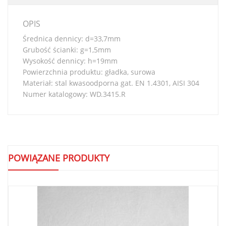
OPIS
Średnica dennicy: d=33,7mm
Grubość ścianki: g=1,5mm
Wysokość dennicy: h=19mm
Powierzchnia produktu: gładka, surowa
Materiał: stal kwasoodporna gat. EN 1.4301, AISI 304
Numer katalogowy: WD.3415.R
POWIĄZANE PRODUKTY