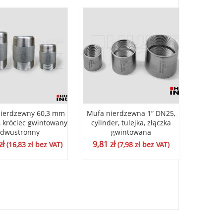
nierdzewny 60,3 mm
Mufa nierdzewna 1” DN25,
Mufa ni
, króciec gwintowany
cylinder, tulejka, złączka
cylind
dwustronny
gwintowana
zł
9,81
zł
4,46
(
16,83
zł
bez VAT)
(
7,98
zł
bez VAT)