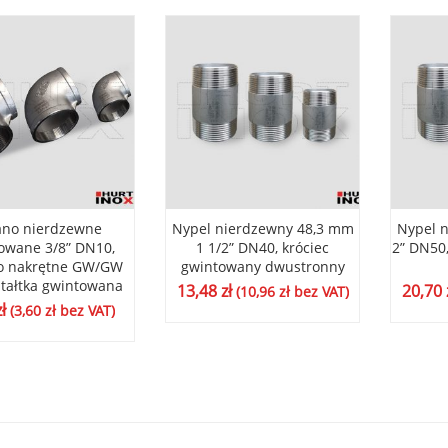
ano nierdzewne
Nypel nierdzewny 48,3 mm
Nypel 
owane 3/8” DN10,
1 1/2” DN40, króciec
2” DN50
o nakrętne GW/GW
gwintowany dwustronny
ztałtka gwintowana
13,48
zł
20,70
(
10,96
zł
bez VAT)
zł
(
3,60
zł
bez VAT)