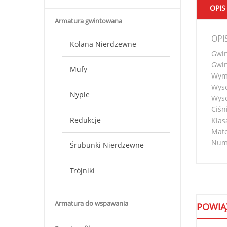
OPIS
Armatura gwintowana
OPI
Kolana Nierdzewne
Gwin
Gwin
Mufy
Wymi
Wyso
Nyple
Wyso
Ciśn
Redukcje
Klas
Mate
Nume
Śrubunki Nierdzewne
Trójniki
Armatura do wspawania
POWIĄ