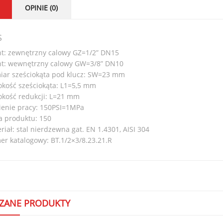
OPINIE (0)
S
t: zewnętrzny calowy GZ=1/2” DN15
t: wewnętrzny calowy GW=3/8” DN10
ar sześciokąta pod klucz: SW=23 mm
kość sześciokąta: L1=5,5 mm
kość redukcji: L=21 mm
ienie pracy: 150PSI=1MPa
a produktu: 150
riał: stal nierdzewna gat. EN 1.4301, AISI 304
r katalogowy: BT.1/2×3/8.23.21.R
ZANE PRODUKTY