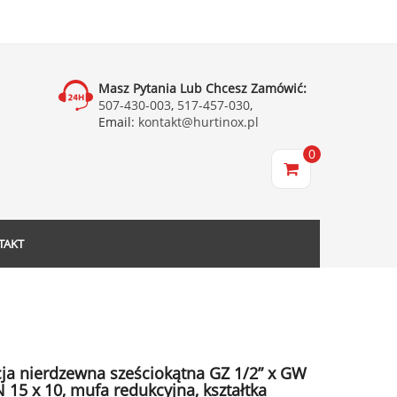
Masz Pytania Lub Chcesz Zamówić:
507-430-003
,
517-457-030
,
Email:
kontakt@hurtinox.pl
0
TAKT
ja nierdzewna sześciokątna GZ 1/2” x GW
 15 x 10, mufa redukcyjna, kształtka