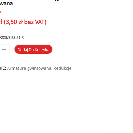
owana
ł
(
3,50
zł
bez VAT)
/2X3/8.23.21.R
Dodaj Do Koszyka
IE:
Armatura gwintowana
,
Redukcje