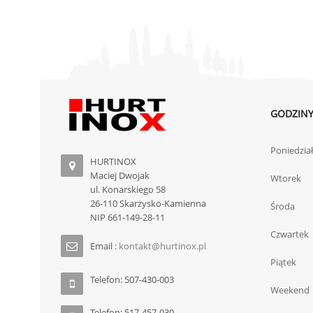
GODZINY
Poniedzia
HURTINOX
Maciej Dwojak
Wtorek
ul. Konarskiego 58
26-110 Skarżysko-Kamienna
Środa
NIP 661-149-28-11
Czwartek
Email :
kontakt@hurtinox.pl
Piątek
Telefon: 507-430-003
Weekend
Telefon: 517-457-030