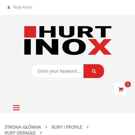
Moje Konto
0
Toggle
navigation
STRONA GŁÓWNA
RURY I PROFILE
RURY OKRĄGŁE